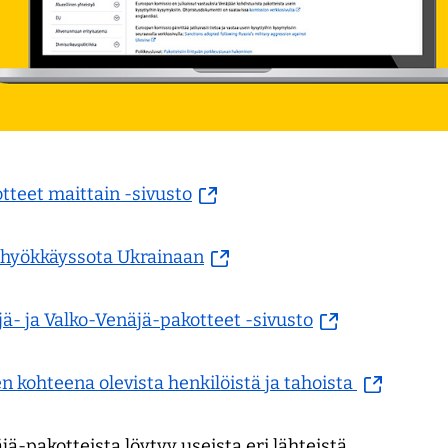
(siirryt
tteet maittain -sivusto
toiseen
palveluun)
(siirryt
n hyökkäyssota Ukrainaan
toiseen
palveluun)
(siirryt
ä- ja Valko-Venäjä-pakotteet -sivusto
toiseen
palveluun)
(siirryt
n kohteena olevista henkilöistä ja tahoista
toiseen
palveluun)
äjä-pakotteista löytyy useista eri lähteistä