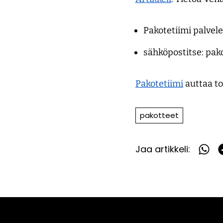
Pakotetiimi palvel
sähköpostitse: pa
Pakotetiimi
auttaa t
pakotteet
Jaa artikkeli:
Jaa
What
F