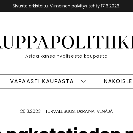
Sivusto arkistoitu. Viimeinen päivitys tehty 17.6.2026.
Etusivu
Asiaa kansainvälisestä kaupasta
VAPAASTI KAUPASTA
NÄKÖISL
eet
Vapaasti
ivut
kaupasta
alasivut
20.3.2023
TURVALLISUUS
UKRAINA
VENÄJÄ