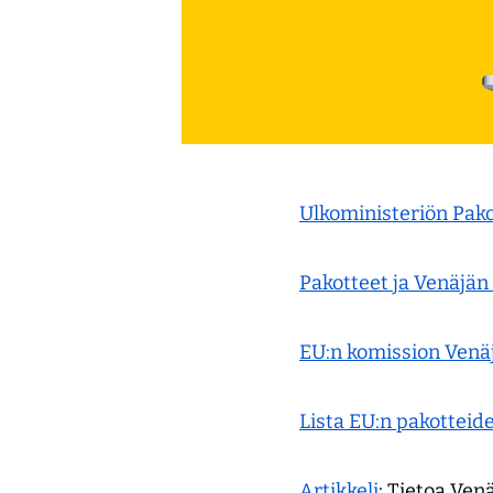
Ulkoministeriön Pako
Pakotteet ja Venäjä
EU:n komission Venäj
Lista EU:n pakotteide
Artikkeli
: Tietoa Ven