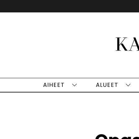
Siirry
sisältöön
AIHEET
ALUEET
Aiheet
Alu
alasivut
alas