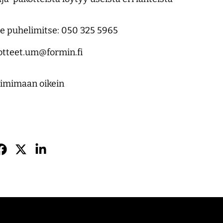
ee puhelimitse: 050 325 5965
kotteet.um@formin.fi
oimimaan oikein
Jaa
Jaa
Jaa
sApissa
acebookissa
Twitterissä
LinkedInissä