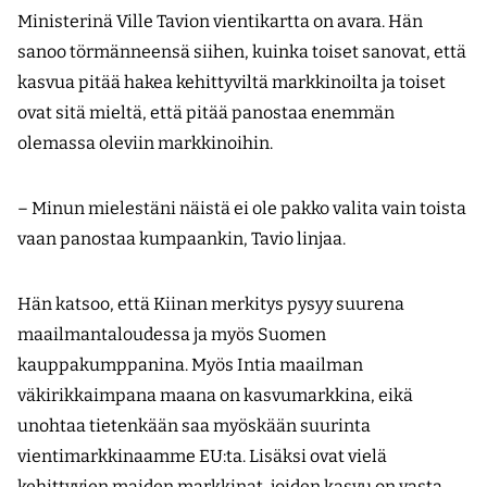
Ministerinä Ville Tavion vientikartta on avara. Hän
sanoo törmänneensä siihen, kuinka toiset sanovat, että
kasvua pitää hakea kehittyviltä markkinoilta ja toiset
ovat sitä mieltä, että pitää panostaa enemmän
olemassa oleviin markkinoihin.
– Minun mielestäni näistä ei ole pakko valita vain toista
vaan panostaa kumpaankin, Tavio linjaa.
Hän katsoo, että Kiinan merkitys pysyy suurena
maailmantaloudessa ja myös Suomen
kauppakumppanina. Myös Intia maailman
väkirikkaimpana maana on kasvumarkkina, eikä
unohtaa tietenkään saa myöskään suurinta
vientimarkkinaamme EU:ta. Lisäksi ovat vielä
kehittyvien maiden markkinat, joiden kasvu on vasta