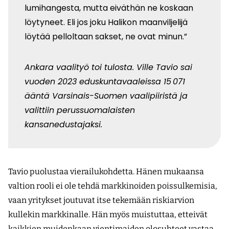
lumihangesta, mutta eiväthän ne koskaan
löytyneet. Eli jos joku Halikon maanviljelijä
löytää pelloltaan sakset, ne ovat minun.”
Ankara vaalityö toi tulosta. Ville Tavio sai
vuoden 2023 eduskuntavaaleissa 15 071
ääntä Varsinais-Suomen vaalipiiristä ja
valittiin perussuomalaisten
kansanedustajaksi.
Tavio puolustaa vierailukohdetta. Hänen mukaansa
valtion rooli ei ole tehdä markkinoiden poissulkemisia,
vaan yritykset joutuvat itse tekemään riskiarvion
kullekin markkinalle. Hän myös muistuttaa, etteivät
kaikkien muidenkaan vientimaiden olosuhteet vastaa