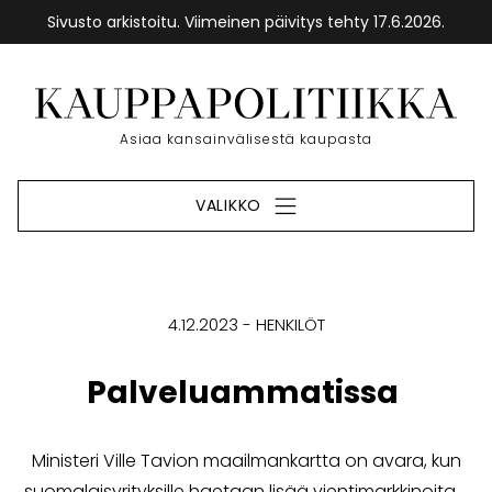
Sivusto arkistoitu. Viimeinen päivitys tehty 17.6.2026.
Siirry
sisältöön
Etusivu
Asiaa kansainvälisestä kaupasta
VALIKKO
4.12.2023
HENKILÖT
Palveluammatissa
Ministeri Ville Tavion maailmankartta on avara, kun
suomalaisyrityksille haetaan lisää vientimarkkinoita.