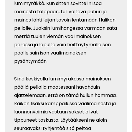
lumimyräkkä. Kun sitten sovittelin isoa
mainosta tolppaan, tuli valtava puhuri ja
mainos lähti leijan tavoin lentämään Halikon
pellolle. Juoksin lumihangessa varmaan sata
metriä tuulen viemän vaalimainoksen
perässä ja lopulta vain heittäytymällä sen
päälle sain ison vaalimainoksen
pysähtymään.
Siinä keskiyöllä lumimyräkässä mainoksen
päällä pellolla maatessani havahduin
ajattelemaan, että on tämä hullun hommaa.
Kaiken lisäksi kamppailussa vaalimainosta ja
luonnonvoimia vastaan sakset olivat
tippuneet taskusta. Löytääkseni ne aloin
seuraavaksi tyhjentää sitä peltoa