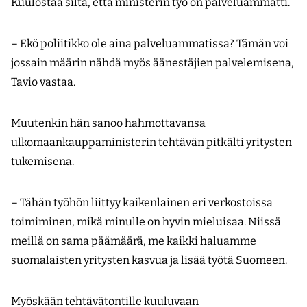
Kuulostaa siltä, että ministerin työ on palveluammatti.
– Ekö poliitikko ole aina palveluammatissa? Tämän voi
jossain määrin nähdä myös äänestäjien palvelemisena,
Tavio vastaa.
Muutenkin hän sanoo hahmottavansa
ulkomaankauppaministerin tehtävän pitkälti yritysten
tukemisena.
– Tähän työhön liittyy kaikenlainen eri verkostoissa
toimiminen, mikä minulle on hyvin mieluisaa. Niissä
meillä on sama päämäärä, me kaikki haluamme
suomalaisten yritysten kasvua ja lisää työtä Suomeen.
Myöskään tehtävätontille kuuluvaan