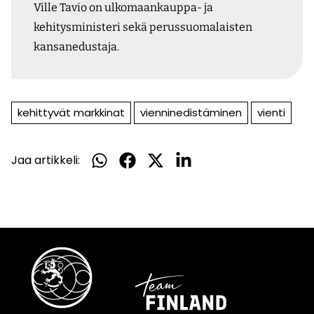
Ville Tavio on ulkomaankauppa- ja
kehitysministeri sekä perussuomalaisten
kansanedustaja.
kehittyvät markkinat
vienninedistäminen
vienti
Jaa artikkeli:
Jaa
Jaa
Jaa
Jaa
WhatsApissa
Facebookissa
Twitterissä
LinkedInissä