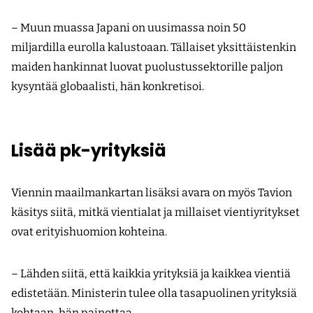
– Muun muassa Japani on uusimassa noin 50
miljardilla eurolla kalustoaan. Tällaiset yksittäistenkin
maiden hankinnat luovat puolustussektorille paljon
kysyntää globaalisti, hän konkretisoi.
Lisää pk-yrityksiä
Viennin maailmankartan lisäksi avara on myös Tavion
käsitys siitä, mitkä vientialat ja millaiset vientiyritykset
ovat erityishuomion kohteina.
– Lähden siitä, että kaikkia yrityksiä ja kaikkea vientiä
edistetään. Ministerin tulee olla tasapuolinen yrityksiä
kohtaan, hän painottaa.