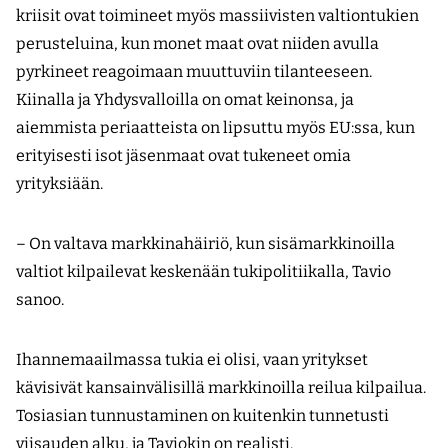
kriisit ovat toimineet myös massiivisten valtiontukien
perusteluina, kun monet maat ovat niiden avulla
pyrkineet reagoimaan muuttuviin tilanteeseen.
Kiinalla ja Yhdysvalloilla on omat keinonsa, ja
aiemmista periaatteista on lipsuttu myös EU:ssa, kun
erityisesti isot jäsenmaat ovat tukeneet omia
yrityksiään.
– On valtava markkinahäiriö, kun sisämarkkinoilla
valtiot kilpailevat keskenään tukipolitiikalla, Tavio
sanoo.
Ihannemaailmassa tukia ei olisi, vaan yritykset
kävisivät kansainvälisillä markkinoilla reilua kilpailua.
Tosiasian tunnustaminen on kuitenkin tunnetusti
viisauden alku, ja Taviokin on realisti.