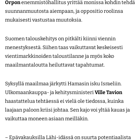
Orpon
enemmistöhallitus yrittää monissa kohdin tehdä
suunnanmuutosta aiempaan, ja oppositio roolinsa
mukaisesti vastustaa muutoksia.
Suomen talouskehitys on pitkälti kiinni viennin
menestyksestä. Siihen taas vaikuttavat keskeisesti
vientimarkkinoiden taloustilanne ja myös koko
maailmantaloutta heiluttavat tapahtumat.
Syksyllä maailmaa järkytti Hamasin isku Israeliin.
Ulkomaankauppa- ja kehitysministeri
Ville Tavion
haastattelua tehtäessä ei vielä ole tiedossa, kuinka
laajaan paloon kriisi johtaa. Sen kajo voi yltää kauas ja
vaikuttaa moneen asiaan meilläkin.
– Epävakauksilla Lähi-idässä on suurta potentiaalista