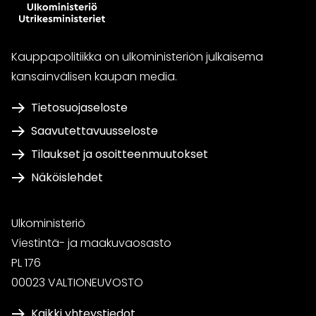
Kauppapolitiikka on ulkoministeriön julkaisema
kansainvälisen kaupan media.
Tietosuojaseloste
Saavutettavuusseloste
Tilaukset ja osoitteenmuutokset
Näköislehdet
Ulkoministeriö
Viestintä- ja maakuvaosasto
PL 176
00023 VALTIONEUVOSTO
Kaikki yhteystiedot