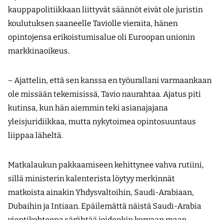
kauppapolitiikkaan liittyvät säännöt eivät ole juristin
koulutuksen saaneelle Taviolle vieraita, hänen
opintojensa erikoistumisalue oli Euroopan unionin
markkinaoikeus.
– Ajattelin, että sen kanssa en työurallani varmaankaan
ole missään tekemisissä, Tavio naurahtaa. Ajatus piti
kutinsa, kun hän aiemmin teki asianajajana
yleisjuridiikkaa, mutta nykytoimea opintosuuntaus
liippaa läheltä.
Matkalaukun pakkaamiseen kehittynee vahva rutiini,
sillä ministerin kalenterista löytyy merkinnät
matkoista ainakin Yhdysvaltoihin, Saudi-Arabiaan,
Dubaihin ja Intiaan. Epäilemättä näistä Saudi-Arabia
vientikohteena särähtää joidenkin korvaan maan