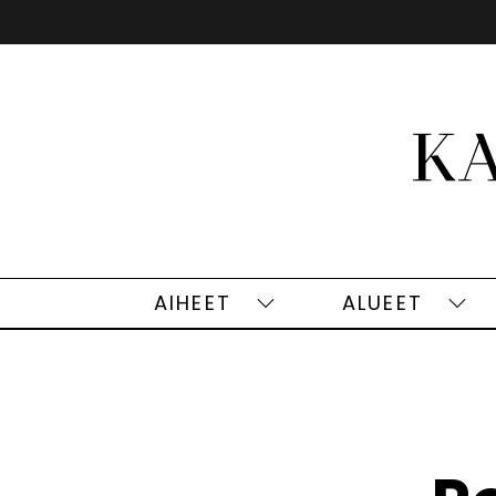
Siirry
sisältöön
AIHEET
ALUEET
Aiheet
Alu
alasivut
alas