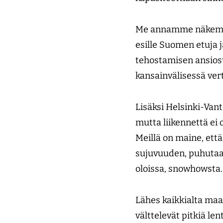
Me annamme näkemyk
esille Suomen etuja j
tehostamisen ansios
kansainvälisessä ver
Lisäksi Helsinki-Van
mutta liikennettä ei 
Meillä on maine, ett
sujuvuuden, puhutaa
oloissa, snowhowsta
Lähes kaikkialta maai
välttelevät pitkiä l