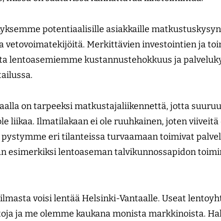
semme potentiaalisille asiakkaille matkustuskysy
a vetovoimatekijöitä. Merkittävien investointien ja t
ta lentoasemiemme kustannustehokkuus ja palveluky
tailussa.
taalla on tarpeeksi matkustajaliikennettä, jotta suuru
ole liikaa. Ilmatilakaan ei ole ruuhkainen, joten viivei
ä pystymme eri tilanteissa turvaamaan toimivat palvelu
n esimerkiksi lentoaseman talvikunnossa­pidon toimi
.
lmasta voisi lentää Helsinki-Vantaalle. Useat lentoyh
entoja ja me olemme kaukana monista markkinoista. Hal