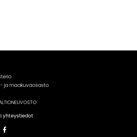
steriö
tä- ja maakuvaosasto
ALTIONEUVOSTO
i yhteystiedot
edIn
Facebook