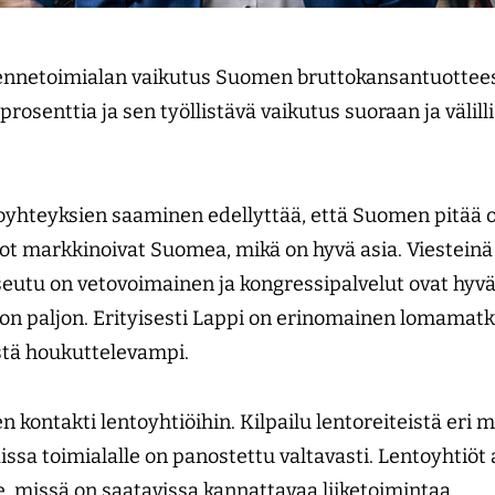
ikennetoimialan vaikutus Suomen bruttokansantuottee
osenttia ja sen työllistävä vaikutus suoraan ja välilli
oyhteyksien saaminen edellyttää, että Suomen pitää o
ot markkinoivat Suomea, mikä on hyvä asia. Viestein
utu on vetovoimainen ja kongressipalvelut ovat hyvät.
 on paljon. Erityisesti Lappi on erinomainen lomamat
tä houkuttelevampi.
n kontakti lentoyhtiöihin. Kilpailu lentoreiteistä eri m
ssa toimialalle on panostettu valtavasti. Lentoyhtiöt 
e, missä on saatavissa kannattavaa liiketoimintaa.