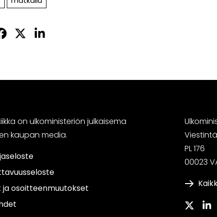
e
matkailu
Jaa
Jaa
Jaa
sApissa
acebookissa
Twitterissä
LinkedInissä
ikka on ulkoministeriön julkaisema
Ulkomini
sen kaupan media.
Viestin
PL 176
jaseloste
00023 V
ttavuusseloste
Kaikk
t ja osoitteenmuutokset
hdet
Twitter
Link