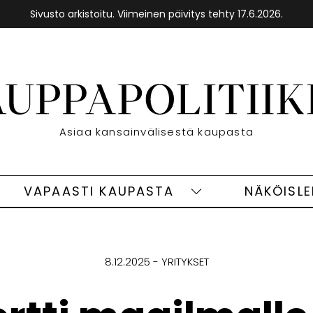
Sivusto arkistoitu. Viimeinen päivitys tehty 17.6.2026.
Etusivu
Asiaa kansainvälisestä kaupasta
VAPAASTI KAUPASTA
NÄKÖISL
eet
Vapaasti
ivut
kaupasta
alasivut
8.12.2025
YRITYKSET