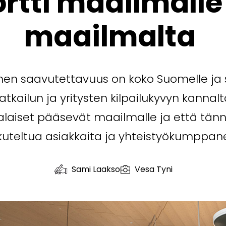
rtti maailmalle
maailmalta
nen saavutettavuus on koko Suomelle ja 
atkailun ja yritysten kilpailukyvyn kannalt
laiset pääsevät maailmalle ja että tä
uteltua asiakkaita ja yhteistyökumppane
Sami Laakso
Vesa Tyni