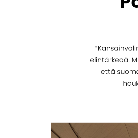
Po
”Kansainväli
elintärkeää. M
että suoma
houk