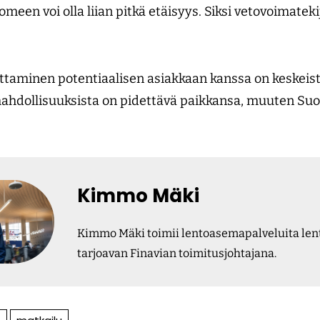
een voi olla liian pitkä etäisyys. Siksi vetovoimateki
taminen potentiaalisen asiakkaan kanssa on keskeis
mahdollisuuksista on pidettävä paikkansa, muuten S
Kimmo Mäki
Kimmo Mäki toimii lentoasemapalveluita lent
tarjoavan Finavian toimitusjohtajana.