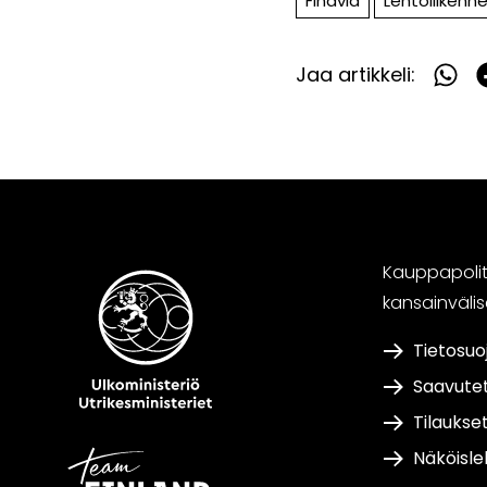
Finavia
Lentoliikenn
Jaa artikkeli:
Jaa
What
F
Kauppapoliti
kansainväli
Tietosuo
Saavute
Tilaukse
Näköisle