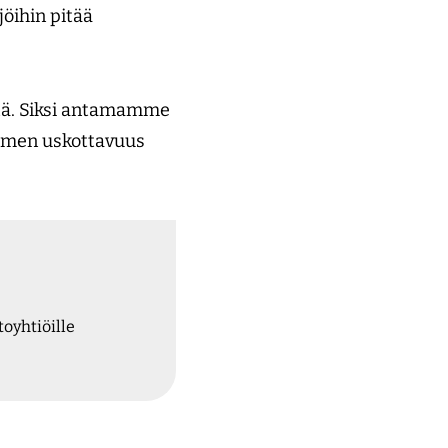
jöihin pitää
tä. Siksi antamamme
uomen uskottavuus
oyhtiöille