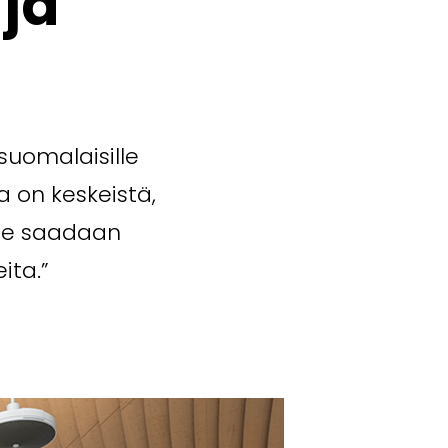
 ja
suomalaisille
a on keskeistä,
nne saadaan
ita.”