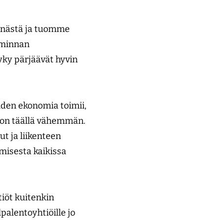
nnästä ja tuomme
oiminnan
ky pärjäävät hyvin
uden ekonomia toimii,
tä on täällä vähemmän.
t ja liikenteen
misesta kaikissa
tiöt kuitenkin
palentoyhtiöille jo