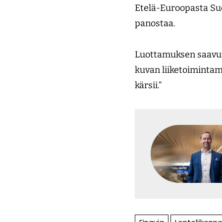
Etelä-Euroopasta Suom
panostaa.
Luottamuksen saavut
kuvan liiketoiminta
kärsii.”