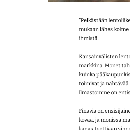
”Pelkästään lentoli
mukaan lähes kolme pr
ihmistä.
Kansainvälisten lent
markkina. Monet tah
kuinka pääkaupunkise
toimivat ja nähtävää
ilmastomme on entis
Finavia on ensisijaine
kovaa, ja monissa mai
kapasiteettiaan sinn