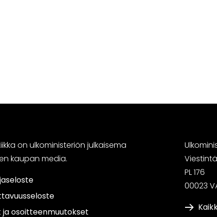
ikka on ulkoministeriön julkaisema
Ulkomini
sen kaupan media.
Viestin
PL 176
jaseloste
00023 V
ttavuusseloste
Kaikk
t ja osoitteenmuutokset