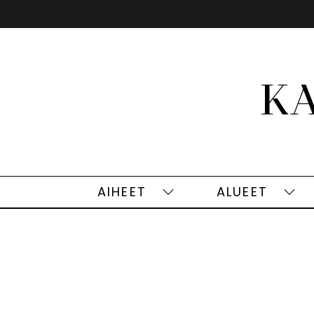
Siirry
sisältöön
AIHEET
ALUEET
Aiheet
Alu
alasivut
alas