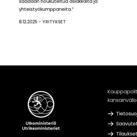
saadaan houkuteltua asiakkaita ja
yhteistyökumppaneita.”
8.12.2025
YRITYKSET
Kauppapoliti
kansainväli
Tietosuo
Saavute
Tilaukse