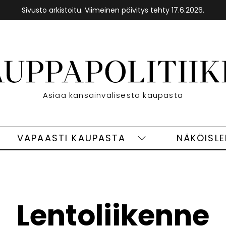
Sivusto arkistoitu. Viimeinen päivitys tehty 17.6.2026.
Etusivu
Asiaa kansainvälisestä kaupasta
VAPAASTI KAUPASTA
NÄKÖISL
eet
Vapaasti
ivut
kaupasta
alasivut
Lentoliikenne