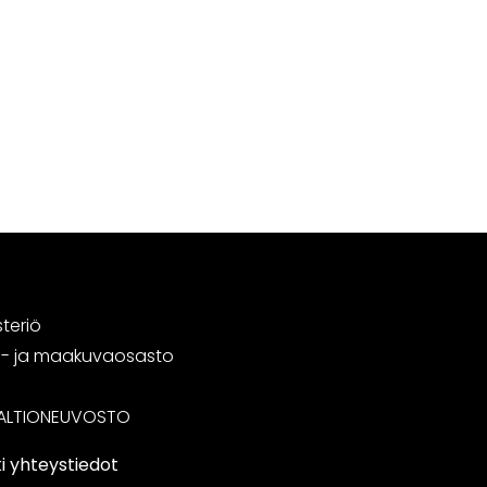
steriö
tä- ja maakuvaosasto
ALTIONEUVOSTO
i yhteystiedot