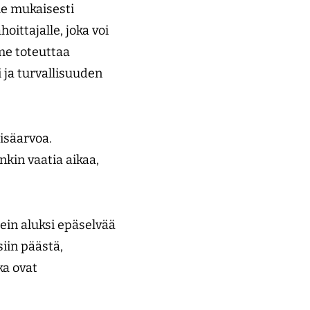
me mukaisesti
ittajalle, joka voi
mme toteuttaa
i ja turvallisuuden
isäarvoa.
nkin vaatia aikaa,
ein aluksi epäselvää
siin päästä,
ka ovat