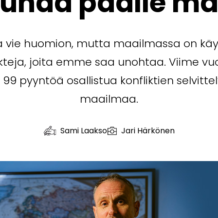
uhaa päälle m
a vie huomion, mutta maailmassa on käy
kteja, joita emme saa unohtaa. Viime vuo
9 pyyntöä osallistua konfliktien selvittelyi
maailmaa.
Sami Laakso
Jari Härkönen