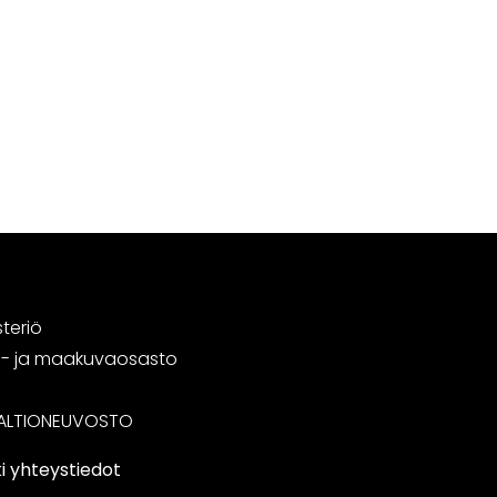
steriö
tä- ja maakuvaosasto
ALTIONEUVOSTO
i yhteystiedot