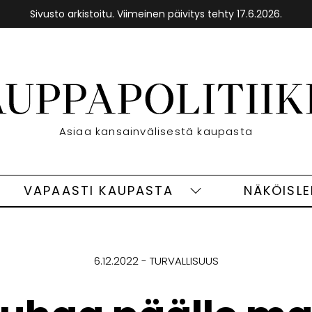
Sivusto arkistoitu. Viimeinen päivitys tehty 17.6.2026.
Etusivu
Asiaa kansainvälisestä kaupasta
VAPAASTI KAUPASTA
NÄKÖISL
eet
Vapaasti
ivut
kaupasta
alasivut
6.12.2022
TURVALLISUUS