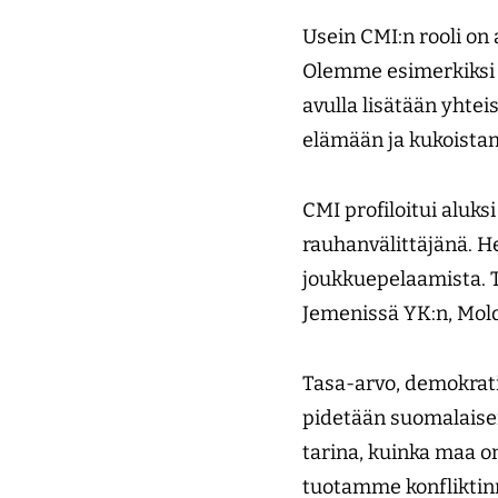
Usein CMI:n rooli on
Olemme esimerkiksi t
avulla lisätään yhtei
elämään ja kukoista
CMI profiloitui aluk
rauhanvälittäjänä. H
joukkuepelaamista. T
Jemenissä YK:n, Mold
Tasa-arvo, demokrat
pidetään suomalaisen
tarina, kuinka maa 
tuotamme konfliktinr