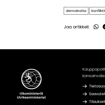
demokratia
konflikti
Jaa artikkeli:
Jaa
What
F
Kauppapoliti
kansainväli
Tietosuo
Saavute
Tilaukse