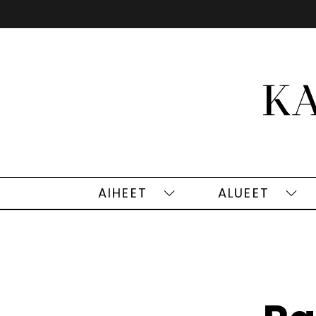
Siirry
sisältöön
AIHEET
ALUEET
Aiheet
Alu
alasivut
alas