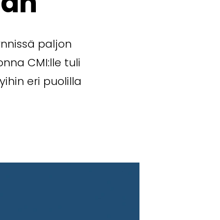
aan
nnissä paljon
nna CMI:lle tuli
hin eri puolilla