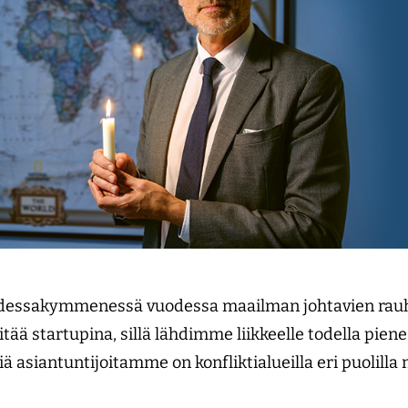
dessakymmenessä vuodessa maailman johtavien rauh
itää startupina, sillä lähdimme liikkeelle todella piene
ä asiantuntijoitamme on konfliktialueilla eri puolilla