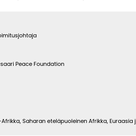
oimitusjohtaja
tisaari Peace Foundation
s-Afrikka, Saharan eteläpuoleinen Afrikka, Euraasia 