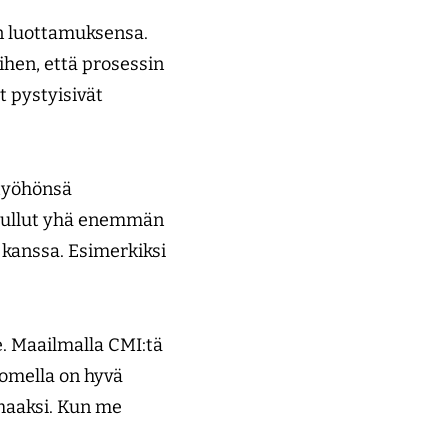
än luottamuksensa.
ihen, että prosessin
t pystyisivät
 työhönsä
n tullut yhä enemmän
 kanssa. Esimerkiksi
. Maailmalla CMI:tä
uomella on hyvä
maaksi. Kun me