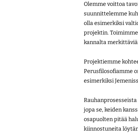
Olemme voittoa tavo
suunnittelemme kuhun
olla esimerkiksi valt
projektin. Toimimme a
kannalta merkittäviä
Projektiemme kohteet
Perusfilosofiamme on, 
esimerkiksi Jemenis
Rauhanprosesseista o
jopa se, keiden kanss
osapuolten pitää halu
kiinnostuneita löytä