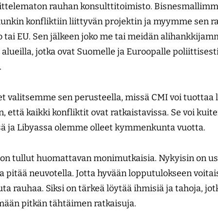
ittelematon rauhan konsulttitoimisto. Bisnesmallim
kin konfliktiin liittyvän projektin ja myymme sen raho
io tai EU. Sen jälkeen joko me tai meidän alihankkija
lueilla, jotka ovat Suomelle ja Euroopalle poliittisest
.
 valitsemme sen perusteella, missä CMI voi tuottaa l
että kaikki konfliktit ovat ratkaistavissa. Se voi kuite
sä ja Libyassa olemme olleet kymmenkunta vuotta.
n tullut huomattavan monimutkaisia. Nykyisin on us
a pitää neuvotella. Jotta hyvään lopputulokseen voitai
ta rauhaa. Siksi on tärkeä löytää ihmisiä ja tahoja, jot
mään pitkän tähtäimen ratkaisuja.