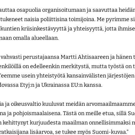
 auttaa osapuolia organisoitumaan ja saavuttaa heid
ukeneet naisia poliittisina toimijoina. Me pyrimme si
skuntien kriisinkestävyyttä ja yhteisyyttä, jotta ihmise
maan omalla alueellaan.
si vahvasti perustajaansa Martti Ahtisaareen ja hänen
enkilöillä on edelleenkin merkitystä, mutta työstä o
eemme usein yhteistyötä kansainvälisten järjestöjen
ovassa Etyj:n ja Ukrainassa EU:n kanssa.
ia ja oikeusvaltio kuuluvat meidän arvomaailmaamme
a ja pohjoismaalaisena. Tästä on meille etua, sillä S
on kehittynyt kurjuudesta maailman onnellisimmaksi 
atkaisijana lisäarvoa, se tukee myös Suomi-kuvaa.”