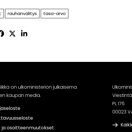
t
rauhanvälitys
tasa-arvo
Jaa
Jaa
Jaa
sApissa
acebookissa
Twitterissä
LinkedInissä
ikka on ulkoministeriön julkaisema
Ulkomini
sen kaupan media.
Viestin
PL 176
jaseloste
00023 V
ttavuusseloste
Kaikk
t ja osoitteenmuutokset