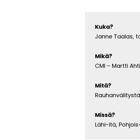
Kuka?
Janne Taalas, t
Mikä?
CMI – Martti Ah
Mitä?
Rauhanvälitystä
Missä?
Lähi-itä, Pohjoi