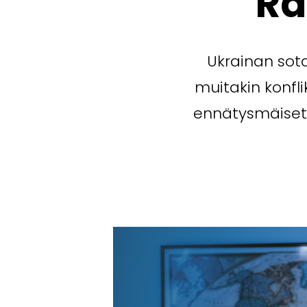
Ra
Ukrainan sot
muitakin konfli
ennätysmäiset 9