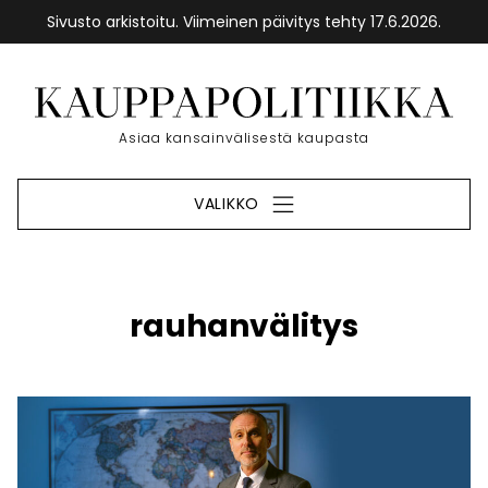
Sivusto arkistoitu. Viimeinen päivitys tehty 17.6.2026.
Siirry
sisältöön
Etusivu
Asiaa kansainvälisestä kaupasta
VALIKKO
rauhanvälitys