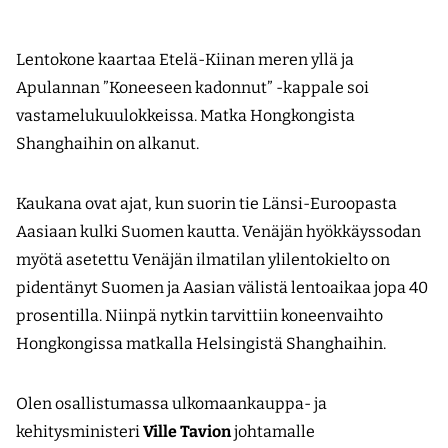
Lentokone kaartaa Etelä-Kiinan meren yllä ja
Apulannan ”Koneeseen kadonnut” -kappale soi
vastamelukuulokkeissa. Matka Hongkongista
Shanghaihin on alkanut.
Kaukana ovat ajat, kun suorin tie Länsi-Euroopasta
Aasiaan kulki Suomen kautta. Venäjän hyökkäyssodan
myötä asetettu Venäjän ilmatilan ylilentokielto on
pidentänyt Suomen ja Aasian välistä lentoaikaa jopa 40
prosentilla. Niinpä nytkin tarvittiin koneenvaihto
Hongkongissa matkalla Helsingistä Shanghaihin.
Olen osallistumassa ulkomaankauppa- ja
kehitysministeri
Ville Tavion
johtamalle