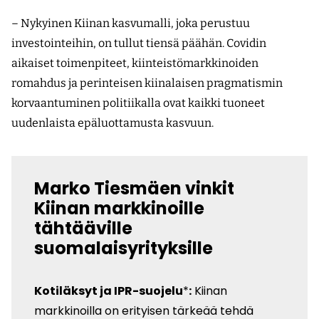
– Nykyinen Kiinan kasvumalli, joka perustuu
investointeihin, on tullut tiensä päähän. Covidin
aikaiset toimenpiteet, kiinteistömarkkinoiden
romahdus ja perinteisen kiinalaisen pragmatismin
korvaantuminen politiikalla ovat kaikki tuoneet
uudenlaista epäluottamusta kasvuun.
Marko Tiesmäen vinkit
Kiinan markkinoille
tähtääville
suomalaisyrityksille
Kotiläksyt ja IPR-suojelu
*
:
Kiinan
markkinoilla on erityisen tärkeää tehdä