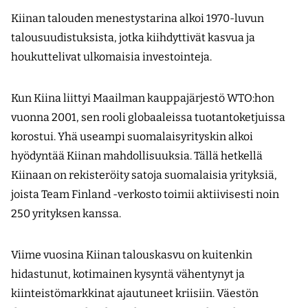
Kiinan talouden menestystarina alkoi 1970-luvun
talousuudistuksista, jotka kiihdyttivät kasvua ja
houkuttelivat ulkomaisia investointeja.
Kun Kiina liittyi Maailman kauppajärjestö WTO:hon
vuonna 2001, sen rooli globaaleissa tuotantoketjuissa
korostui. Yhä useampi suomalaisyrityskin alkoi
hyödyntää Kiinan mahdollisuuksia. Tällä hetkellä
Kiinaan on rekisteröity satoja suomalaisia yrityksiä,
joista Team Finland -verkosto toimii aktiivisesti noin
250 yrityksen kanssa.
Viime vuosina Kiinan talouskasvu on kuitenkin
hidastunut, kotimainen kysyntä vähentynyt ja
kiinteistömarkkinat ajautuneet kriisiin. Väestön