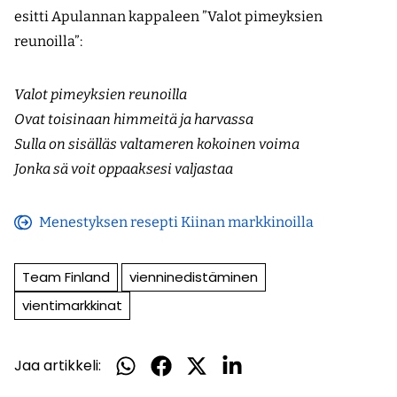
esitti Apulannan kappaleen ”Valot pimeyksien
reunoilla”:
Valot pimeyksien reunoilla
Ovat toisinaan himmeitä ja harvassa
Sulla on sisälläs valtameren kokoinen voima
Jonka sä voit oppaaksesi valjastaa
Menestyksen resepti Kiinan markkinoilla
(avautuu
uuteen
Team Finland
vienninedistäminen
ikkunaan)
vientimarkkinat
Jaa artikkeli:
Jaa
Jaa
Jaa
Jaa
WhatsApissa
Facebookissa
Twitterissä
LinkedInissä