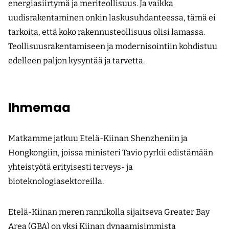
energiasiirtymä ja meriteollisuus. Ja vaikka
uudisrakentaminen onkin laskusuhdanteessa, tämä ei
tarkoita, että koko rakennusteollisuus olisi lamassa.
Teollisuusrakentamiseen ja modernisointiin kohdistuu
edelleen paljon kysyntää ja tarvetta.
Ihmemaa
Matkamme jatkuu Etelä-Kiinan Shenzheniin ja
Hongkongiin, joissa ministeri Tavio pyrkii edistämään
yhteistyötä erityisesti terveys- ja
bioteknologiasektoreilla.
Etelä-Kiinan meren rannikolla sijaitseva Greater Bay
Area (GBA) on yksi Kiinan dynaamisimmista