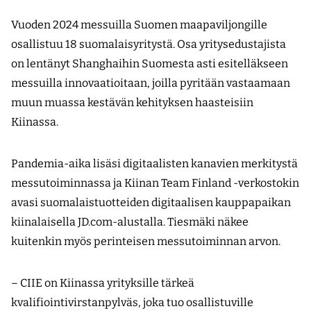
Vuoden 2024 messuilla Suomen maapaviljongille
osallistuu 18 suomalaisyritystä. Osa yritysedustajista
on lentänyt Shanghaihin Suomesta asti esitelläkseen
messuilla innovaatioitaan, joilla pyritään vastaamaan
muun muassa kestävän kehityksen haasteisiin
Kiinassa.
Pandemia-aika lisäsi digitaalisten kanavien merkitystä
messutoiminnassa ja Kiinan Team Finland -verkostokin
avasi suomalaistuotteiden digitaalisen kauppapaikan
kiinalaisella JD.com-alustalla. Tiesmäki näkee
kuitenkin myös perinteisen messutoiminnan arvon.
– CIIE on Kiinassa yrityksille tärkeä
kvalifiointivirstanpylväs, joka tuo osallistuville