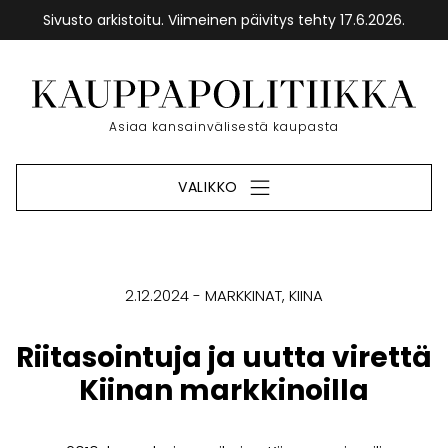
Sivusto arkistoitu. Viimeinen päivitys tehty 17.6.2026.
Siirry
sisältöön
Etusivu
Asiaa kansainvälisestä kaupasta
VALIKKO
2.12.2024
MARKKINAT
KIINA
Riitasointuja ja uutta virettä
Kiinan markkinoilla