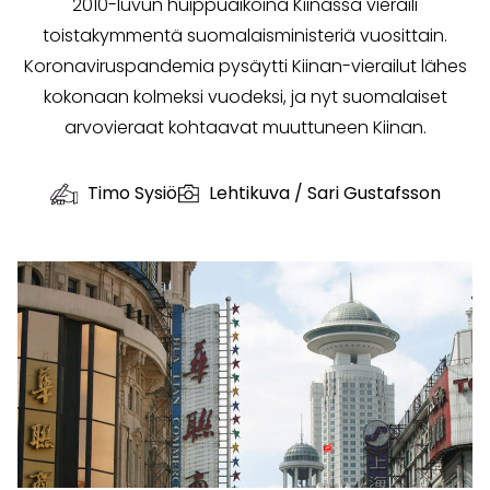
2010-luvun huippuaikoina Kiinassa vieraili
toistakymmentä suomalaisministeriä vuosittain.
Koronaviruspandemia pysäytti Kiinan-vierailut lähes
kokonaan kolmeksi vuodeksi, ja nyt suomalaiset
arvovieraat kohtaavat muuttuneen Kiinan.
Timo Sysiö
Lehtikuva / Sari Gustafsson