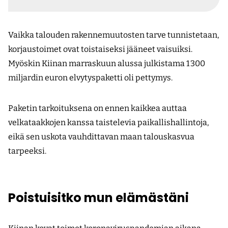
Vaikka talouden rakennemuutosten tarve tunnistetaan,
korjaustoimet ovat toistaiseksi jääneet vaisuiksi.
Myöskin Kiinan marraskuun alussa julkistama 1 300
miljardin euron elvytyspaketti oli pettymys.
Paketin tarkoituksena on ennen kaikkea auttaa
velkataakkojen kanssa taistelevia paikallishallintoja,
eikä sen uskota vauhdittavan maan talouskasvua
tarpeeksi.
Poistuisitko mun elämästäni