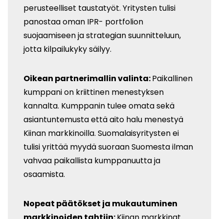
perusteelliset taustatyöt. Yritysten tulisi
panostaa oman IPR- portfolion
suojaamiseen ja strategian suunnitteluun,
jotta kilpailukyky säilyy.
Oikean partnerimallin valinta:
Paikallinen
kumppani on kriittinen menestyksen
kannalta. Kumppanin tulee omata sekä
asiantuntemusta että aito halu menestyä
Kiinan markkinoilla. Suomalaisyritysten ei
tulisi yrittää myydä suoraan Suomesta ilman
vahvaa paikal­lista kumppanuutta ja
osaamista.
Nopeat päätökset ja mukautuminen
markkinoiden tahtiin:
Kiinan markkinat