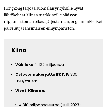
Hongkong tarjoaa suomalaisyrityksille hyvät
lähtökohdat Kiinan markkinoille pääsyyn:
riippumattoman oikeusjärjestelmän, englanninkieliset
palvelut ja länsimaisen elinympäristön.
Kiina
Väkiluku:
1 425 miljoonaa
Ostovoimakorjattu BKT:
18 300
USD/asukas
Vienti Kiinaan:
4 310 miljoonaa euroa (Tulli 2023)