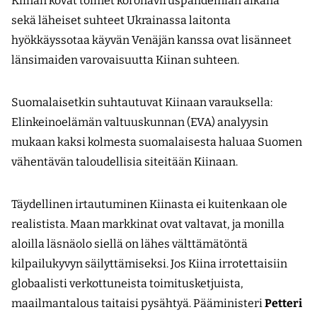
Kiinan kovat toimet koronaviruspandemian aikana
sekä läheiset suhteet Ukrainassa laitonta
hyökkäyssotaa käyvän Venäjän kanssa ovat lisänneet
länsimaiden varovaisuutta Kiinan suhteen.
Suomalaisetkin suhtautuvat Kiinaan varauksella:
Elinkeinoelämän valtuuskunnan (EVA) analyysin
mukaan kaksi kolmesta suomalaisesta haluaa Suomen
vähentävän taloudellisia siteitään Kiinaan.
Täydellinen irtautuminen Kiinasta ei kuitenkaan ole
realistista. Maan markkinat ovat valtavat, ja monilla
aloilla läsnäolo siellä on lähes välttämätöntä
kilpailukyvyn säilyttämiseksi. Jos Kiina irrotettaisiin
globaalisti verkottuneista toimitusketjuista,
maailmantalous taitaisi pysähtyä. Pääministeri
Petteri