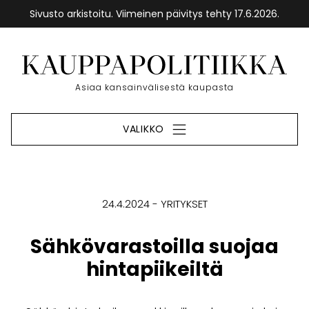
Sivusto arkistoitu. Viimeinen päivitys tehty 17.6.2026.
Siirry
sisältöön
Etusivu
Asiaa kansainvälisestä kaupasta
VALIKKO
24.4.2024
YRITYKSET
Sähkövarastoilla suojaa
hintapiikeiltä