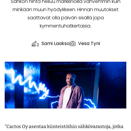
Sähkön hinta heiluu markkinoilla vahvemmin kuin
minkään muun hyödykkeen. Hinnan muutokset
saattavat olla päivän sisällä jopa
kymmentuhatkertaisia.
Sami Laakso
Vesa Tyni
“Cactos Oy asentaa kiinteistöihin sähkövarastoja, jotka