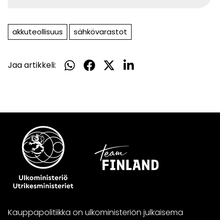
akkuteollisuus
sähkövarastot
Jaa artikkeli:
Jaa
Jaa
Jaa
Jaa
WhatsApissa
Facebookissa
Twitterissä
LinkedInissä
Kauppapolitiikka on ulkoministeriön julkaisema