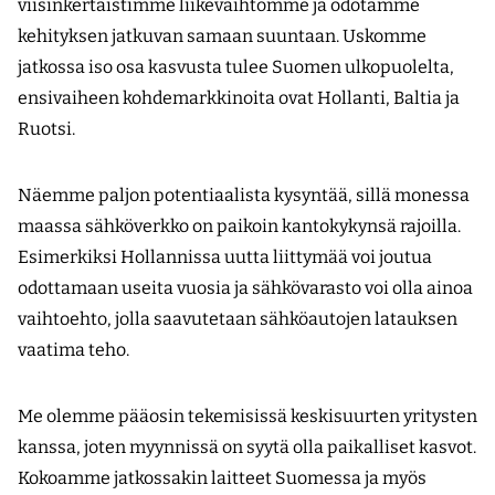
viisinkertaistimme liikevaihtomme ja odotamme
kehityksen jatkuvan samaan suuntaan. Uskomme
jatkossa iso osa kasvusta tulee Suomen ulkopuolelta,
ensivaiheen kohdemarkkinoita ovat Hollanti, Baltia ja
Ruotsi.
Näemme paljon potentiaalista kysyntää, sillä monessa
maassa sähköverkko on paikoin kantokykynsä rajoilla.
Esimerkiksi Hollannissa uutta liittymää voi joutua
odottamaan useita vuosia ja sähkövarasto voi olla ainoa
vaihtoehto, jolla saavutetaan sähköautojen latauksen
vaatima teho.
Me olemme pääosin tekemisissä keskisuurten yritysten
kanssa, joten myynnissä on syytä olla paikalliset kasvot.
Kokoamme jatkossakin laitteet Suomessa ja myös