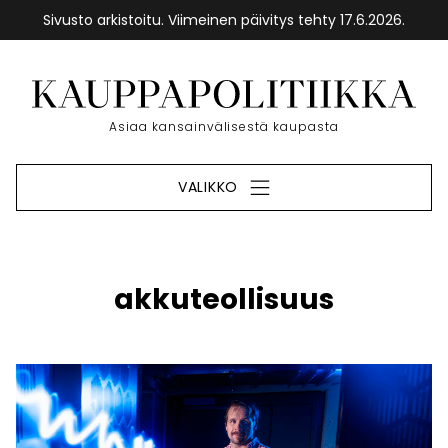
Sivusto arkistoitu. Viimeinen päivitys tehty 17.6.2026.
Siirry
sisältöön
Etusivu
Asiaa kansainvälisestä kaupasta
VALIKKO
akkuteollisuus