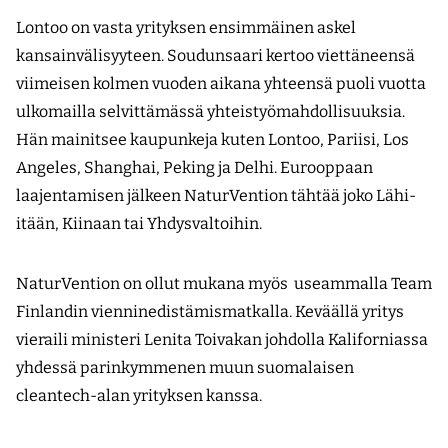
Lontoo on vasta yrityksen ensimmäinen askel
kansainvälisyyteen. Soudunsaari kertoo viettäneensä
viimeisen kolmen vuoden aikana yhteensä puoli vuotta
ulkomailla selvittämässä yhteistyömahdollisuuksia.
Hän mainitsee kaupunkeja kuten Lontoo, Pariisi, Los
Angeles, Shanghai, Peking ja Delhi. Eurooppaan
laajentamisen jälkeen NaturVention tähtää joko Lähi-
itään, Kiinaan tai Yhdysvaltoihin.
NaturVention on ollut mukana myös useammalla Team
Finlandin vienninedistämis­matkalla. Keväällä yritys
vieraili ministeri Lenita Toivakan johdolla Kaliforniassa
yhdessä parinkymmenen muun suomalaisen
cleantech-alan yrityksen kanssa.