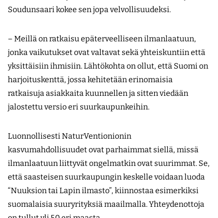
Soudunsaari kokee sen jopa velvollisuudeksi.
– Meillä on ratkaisu epäterveelliseen ilmanlaatuun,
jonka vaikutukset ovat valtavat sekä yhteiskuntiin että
yksittäisiin ihmisiin. Lähtökohta on ollut, että Suomi on
harjoituskenttä, jossa kehitetään erinomaisia
ratkaisuja asiakkaita kuunnellen ja sitten viedään
jalostettu versio eri suurkaupunkeihin.
Luonnollisesti NaturVentionionin
kasvumahdollisuudet ovat parhaimmat siellä, missä
ilmanlaatuun liittyvät ongelmatkin ovat suurimmat. Se,
että saasteisen suurkaupungin keskelle voidaan luoda
“Nuuksion tai Lapin ilmasto”, kiinnostaa esimerkiksi
suomalaisia suuryrityksiä maailmalla. Yhteydenottoja
on tullut yli 50 eri maasta.