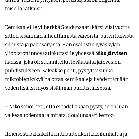
toisella ratkaisu.
Kemikaaleille yliherkkä Soudunsaari kärsi viisi vuotta
sitten sisäilman aiheuttamista vaivoista, kuten kuivista
silmistä ja päänsäryistä. Hän osallistui Jyväskylän
yliopiston innovaatiokurssille yhdessä
Niko Järvisen
kanssa, joka oli suunnitellut levä­altaita jätevesien
puhdistukseen. Kaksikko pohti, pystyttäisiinkö
mikrobien kykyä hajottaa kemikaaleja hyödyntämään
veden lisäksi myös sisäilman puhdistuksessa.
– Niko sanoi heti, että ei todellakaan pysty, se on liian
vaikeaa todentaa ja mitata, Soudunsaari kertoo.
Ilmeisesti kaksikolla riitti kuitenkin kokeilunhalua ja