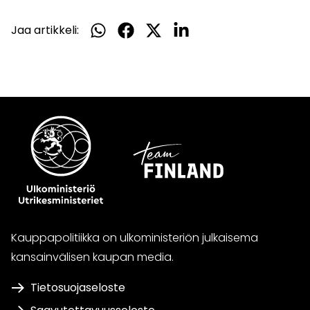
Jaa artikkeli:
Jaa
Jaa
Jaa
Jaa
WhatsApissa
Facebookissa
Twitterissä
LinkedInissä
Kauppapolitiikka on ulkoministeriön julkaisema
kansainvälisen kaupan media.
Tietosuojaseloste