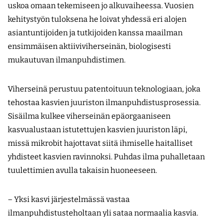
uskoa omaan tekemiseen jo alkuvaiheessa. Vuosien
kehitystyön tuloksena he loivat yhdessä eri alojen
asiantuntijoiden ja tutkijoiden kanssa maailman
ensimmäisen aktiiviviherseinän, biologisesti
mukautuvan ilmanpuhdistimen.
Viherseinä perustuu patentoituun teknologiaan, joka
tehostaa kasvien juuriston ilmanpuhdistusprosessia.
Sisäilma kulkee viherseinän epäorgaaniseen
kasvualustaan istutettujen kasvien juuriston läpi,
missä mikrobit hajottavat siitä ihmiselle haitalliset
yhdisteet kasvien ravinnoksi. Puhdas ilma puhalletaan
tuulettimien avulla takaisin huoneeseen.
– Yksi kasvi järjestelmässä vastaa
ilmanpuhdistusteholtaan yli sataa normaalia kasvia.