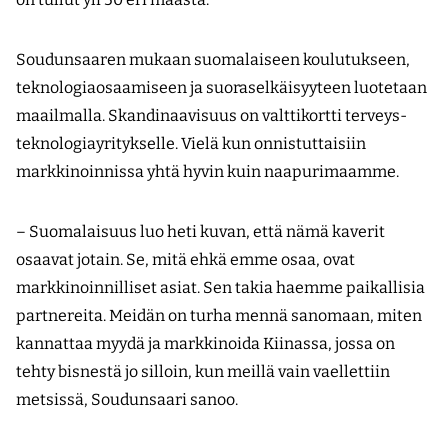
Soudunsaaren mukaan suomalaiseen koulutukseen,
teknologiaosaamiseen ja suora­selkäisyyteen luotetaan
maailmalla. Skandinaavisuus on valttikortti terveys­
teknologiayritykselle. Vielä kun onnistuttaisiin
markkinoinnissa yhtä hyvin kuin naapuri­maamme.
– Suomalaisuus luo heti kuvan, että nämä kaverit
osaavat jotain. Se, mitä ehkä emme osaa, ovat
markkinoinnilliset asiat. Sen takia haemme paikallisia
partnereita. Meidän on turha mennä sanomaan, miten
kannattaa myydä ja markkinoida Kiinassa, jossa on
tehty bisnestä jo silloin, kun meillä vain vaellettiin
metsissä, Soudunsaari sanoo.