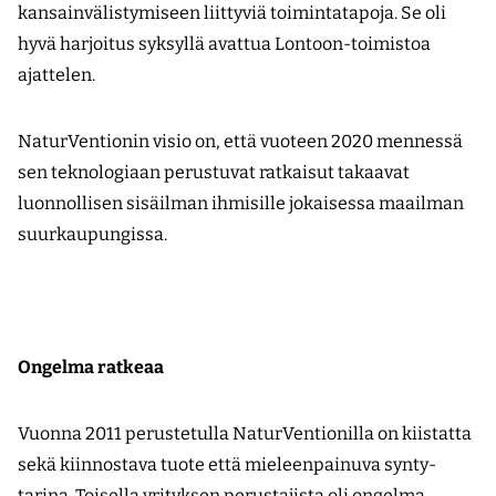
kansainvälistymiseen liittyviä toimintatapoja. Se oli
hyvä harjoitus syksyllä avattua Lontoon-toimistoa
ajattelen.
NaturVentionin visio on, että vuoteen 2020 mennessä
sen teknologiaan perustuvat ratkaisut takaavat
luonnollisen sisäilman ihmisille jokaisessa maailman
suurkaupungissa.
Ongelma ratkeaa
Vuonna 2011 perustetulla NaturVentionilla on kiistatta
sekä kiinnostava tuote että mieleen­painuva synty­
tarina. Toisella yrityksen perustajista oli ongelma,