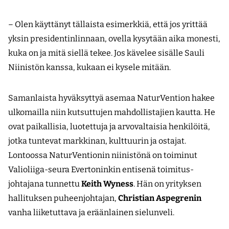
– Olen käyttänyt tällaista esimerkkiä, että jos yrittää
yksin presidentinlinnaan, ovella kysytään aika monesti,
kuka on ja mitä siellä tekee. Jos kävelee sisälle Sauli
Niinistön kanssa, kukaan ei kysele mitään.
Samanlaista hyväksyttyä asemaa NaturVention hakee
ulkomailla niin kutsuttujen mahdollistajien kautta. He
ovat paikallisia, luotettuja ja arvovaltaisia henkilöitä,
jotka tuntevat markkinan, kulttuurin ja ostajat.
Lontoossa NaturVentionin niinistönä on toiminut
Valioliiga-seura Evertoninkin entisenä toimitus­
johtajana tunnettu
Keith Wyness
. Hän on yrityksen
hallituksen puheenjohtajan,
Christian Aspegrenin
vanha liiketuttava ja eräänlainen sielunveli.