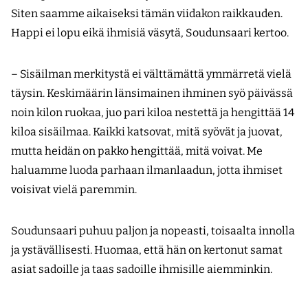
Siten saamme aikaiseksi tämän viidakon raikkauden.
Happi ei lopu eikä ihmisiä väsytä, Soudunsaari kertoo.
– Sisäilman merkitystä ei välttämättä ymmärretä vielä
täysin. Keskimäärin länsimainen ihminen syö päivässä
noin kilon ruokaa, juo pari kiloa nestettä ja hengittää 14
kiloa sisäilmaa. Kaikki katsovat, mitä syövät ja juovat,
mutta heidän on pakko hengittää, mitä voivat. Me
haluamme luoda parhaan ilmanlaadun, jotta ihmiset
voisivat vielä paremmin.
Soudunsaari puhuu paljon ja nopeasti, toisaalta innolla
ja ystävällisesti. Huomaa, että hän on kertonut samat
asiat sadoille ja taas sadoille ihmisille aiemminkin.