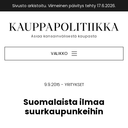
Sivusto arkistoitu. Viimeinen päivitys tehty 17.6.2026.
Siirry
sisältöön
Etusivu
Asiaa kansainvälisestä kaupasta
VALIKKO
9.9.2015
YRITYKSET
Suomalaista ilmaa
suurkaupunkeihin