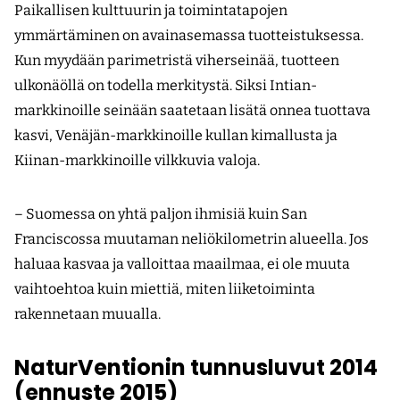
Paikallisen kulttuurin ja toimintatapojen
ymmärtäminen on avainasemassa tuotteistuksessa.
Kun myydään parimetristä viher­seinää, tuotteen
ulkonäöllä on todella merkitystä. Siksi Intian-
markkinoille seinään saatetaan lisätä onnea tuottava
kasvi, Venäjän-markkinoille kullan kimallusta ja
Kiinan-markkinoille vilkkuvia valoja.
– Suomessa on yhtä paljon ihmisiä kuin San
Franciscossa muutaman neliökilometrin alueella. Jos
haluaa kasvaa ja valloittaa maailmaa, ei ole muuta
vaihtoehtoa kuin miettiä, miten liiketoiminta
rakennetaan muualla.
NaturVentionin tunnusluvut 2014
(ennuste 2015)