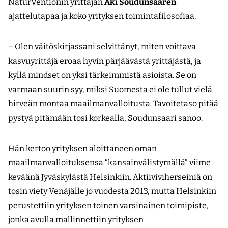
NaturVentionin yrittäjän
Aki Soudunsaaren
ajattelutapaa ja koko yrityksen toimintafilosofiaa.
– Olen väitöskirjassani selvittänyt, miten voittava
kasvuyrittäjä eroaa hyvin pärjäävästä yrittäjästä, ja
kyllä mindset on yksi tärkeimmistä asioista. Se on
varmaan suurin syy, miksi Suomesta ei ole tullut vielä
hirveän montaa maailmanvalloitusta. Tavoitetaso pitää
pystyä pitämään tosi korkealla, Soudunsaari sanoo.
Hän kertoo yrityksen aloittaneen oman
maailmanvalloituksensa “kansainvälistymällä” viime
keväänä Jyväskylästä Helsinkiin. Aktiiviviherseiniä on
tosin viety Venäjälle jo vuodesta 2013, mutta Helsinkiin
perustettiin yrityksen toinen varsinainen toimipiste,
jonka avulla mallinnettiin yrityksen