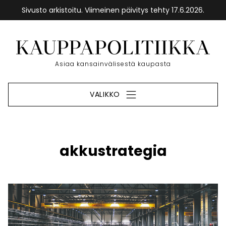
Sivusto arkistoitu. Viimeinen päivitys tehty 17.6.2026.
Siirry
sisältöön
Etusivu
Asiaa kansainvälisestä kaupasta
VALIKKO
akkustrategia