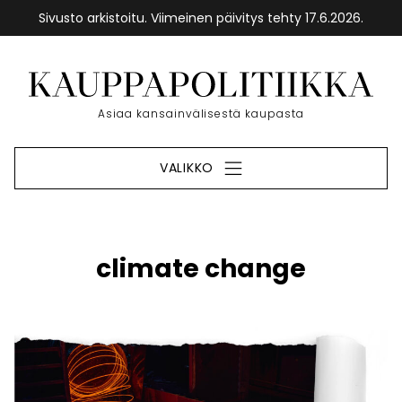
Sivusto arkistoitu. Viimeinen päivitys tehty 17.6.2026.
Siirry
sisältöön
Etusivu
Asiaa kansainvälisestä kaupasta
VALIKKO
climate change