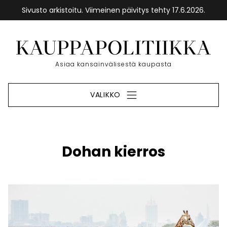
Sivusto arkistoitu. Viimeinen päivitys tehty 17.6.2026.
Siirry
sisältöön
Etusivu
Asiaa kansainvälisestä kaupasta
VALIKKO
Dohan kierros