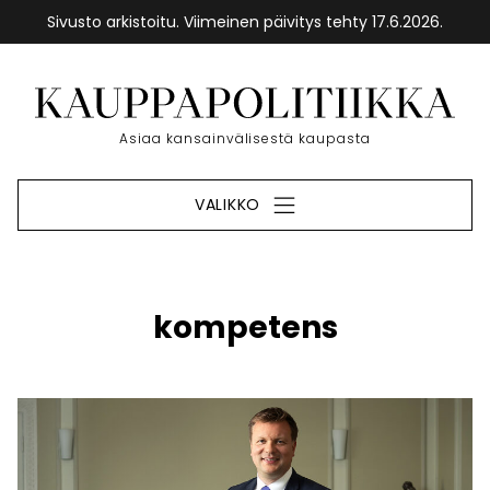
Sivusto arkistoitu. Viimeinen päivitys tehty 17.6.2026.
Siirry
sisältöön
Etusivu
Asiaa kansainvälisestä kaupasta
VALIKKO
kompetens