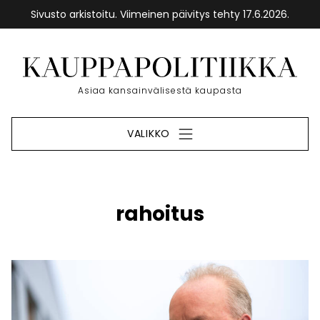
Sivusto arkistoitu. Viimeinen päivitys tehty 17.6.2026.
Siirry
sisältöön
Etusivu
Asiaa kansainvälisestä kaupasta
VALIKKO
rahoitus