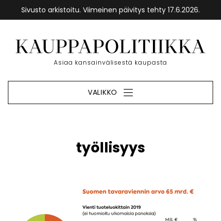
Sivusto arkistoitu. Viimeinen päivitys tehty 17.6.2026.
Siirry
sisältöön
Etusivu
Asiaa kansainvälisestä kaupasta
VALIKKO
työllisyys