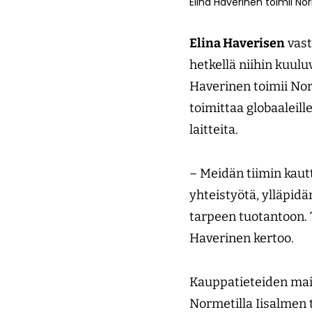
Elina Haverinen toimii No
Elina Haverisen
vast
hetkellä niihin kuulu
Haverinen toimii Nor
toimittaa globaaleil
laitteita.
– Meidän tiimin kaut
yhteistyötä, ylläpi
tarpeen tuotantoon. 
Haverinen kertoo.
Kauppatieteiden mai
Normetilla Iisalmen t