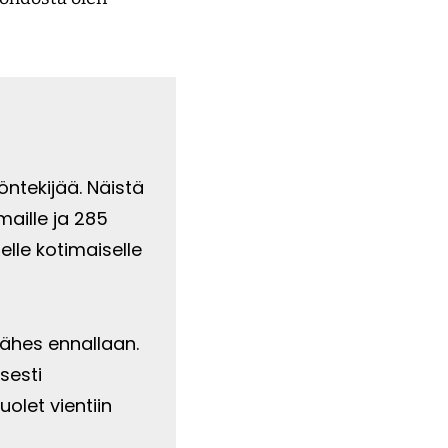
n­tekijää. Näistä
maille ja 285
lle kotimai­selle
ähes ennallaan.
sesti
uolet vientiin