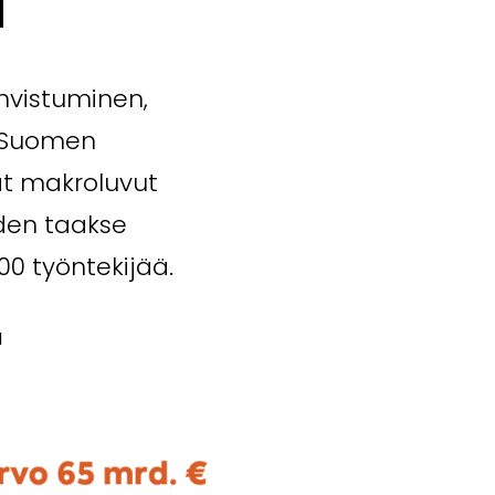
a
vis­tuminen,
? Suomen
at makroluvut
iden taakse
00 työntekijää.
M