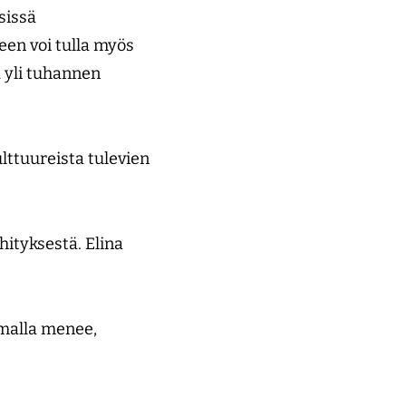
sissä
een voi tulla myös
ä yli tuhannen
ulttuureista tulevien
ityksestä. Elina
lmalla menee,