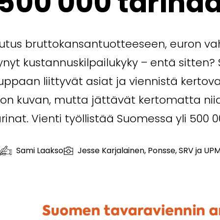
500 000 tarina
kutus bruttokansantuotteeseen, euron vah
ynyt kustannuskilpailukyky – entä sitten
paan liittyvät asiat ja viennistä kertov
ison kuvan, mutta jättävät kertomatta ni
rinat. Vienti työllistää Suomessa yli 500 0
Sami Laakso
Jesse Karjalainen, Ponsse, SRV ja UP