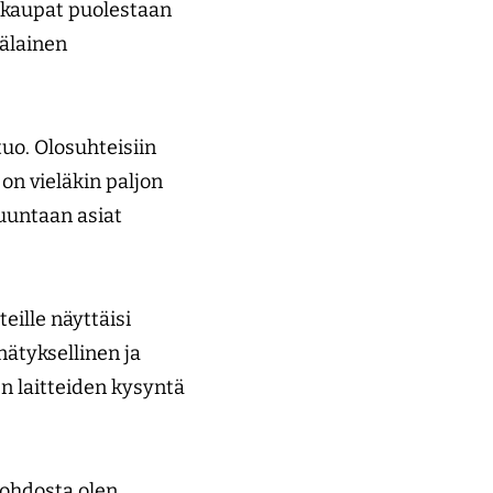
a kaupat puolestaan
kälainen
tuo. Olosuhteisiin
 on vieläkin paljon
suuntaan asiat
eille näyttäisi
nätyksellinen ja
en laitteiden kysyntä
johdosta olen