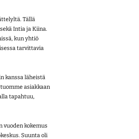
elyltä. Tällä
ekä Intia ja Kiina.
issä, kun yhtiö
sessa tarvittavia
n kanssa läheistä
a tuomme asiakkaan
alla tapahtuu,
men vuoden kokemus
okeskus. Suunta oli