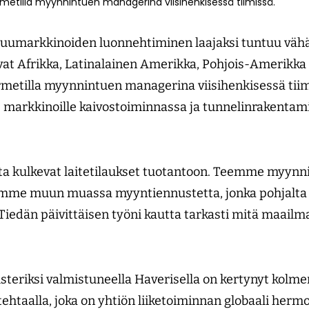
rmetilla myynnintuen managerina viisihenkisessä tiimissä.
uumarkkinoiden luonnehtiminen laajaksi tuntuu vähätt
vat Afrikka, Latinalainen Amerikka, Pohjois-Amerikka s
metilla myynnintuen managerina viisihenkisessä tiim
le markkinoille kaivostoiminnassa ja tunnelinrakentami
ta kulkevat laitetilaukset tuotantoon. Teemme myynni
dämme muun muassa myyntiennustetta, jonka pohjalt
Tiedän päivittäisen työni kautta tarkasti mitä maailm
steriksi valmistuneella Haverisella on kertynyt kol
ehtaalla, joka on yhtiön liiketoiminnan globaali herm