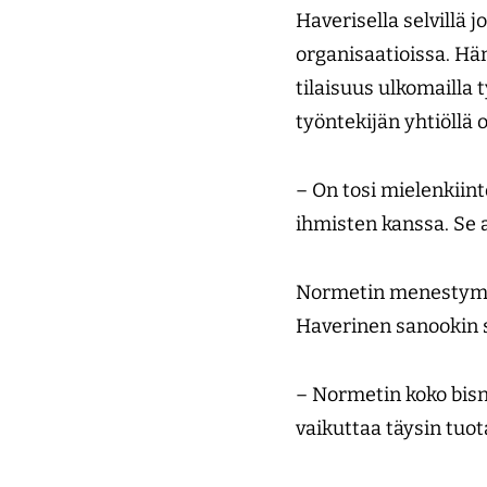
Haverisella selvillä 
organisaatioissa. Hän
tilaisuus ulkomailla 
työntekijän yhtiöllä
– On tosi mielenkiint
ihmisten kanssa. Se 
Normetin menestymine
Haverinen sanookin se
– Normetin koko bisn
vaikuttaa täysin tuo