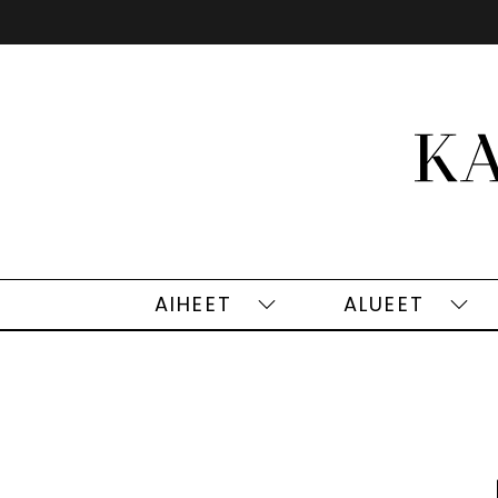
Siirry
sisältöön
AIHEET
ALUEET
Aiheet
Alu
alasivut
alas