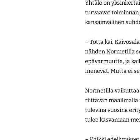
Yhtälö on yksinkerta
turvaavat toiminnan 
kansainvälinen suh
– Totta kai. Kaivosala
nähden Normetilla sel
epävarmuutta, ja kaik
menevät. Mutta ei se
Normetilla vaikuttaa 
riittävän maailmalla 
tulevina vuosina erit
tulee kasvamaan merk
– Kaikki edellytykse