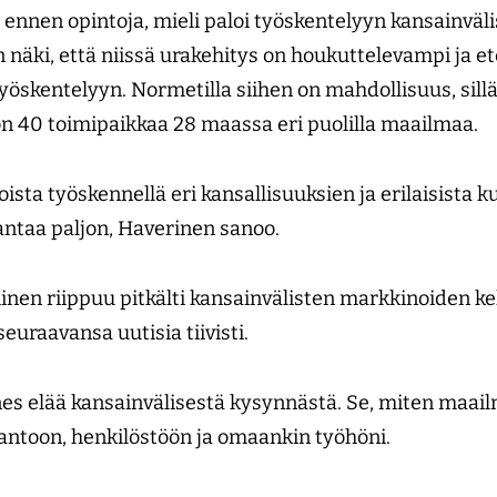
jo ennen opintoja, mieli paloi työskentelyyn kansainväli
 näki, että niissä urakehitys on houkuttelevampi ja et
työskentelyyn. Normetilla siihen on mahdollisuus, sill
 on 40 toimipaikkaa 28 maassa eri puolilla maailmaa.
oista työskennellä eri kansallisuuksien ja erilaisista k
antaa paljon, Haverinen sanoo.
n riippuu pitkälti kansain­välisten markkinoiden keh
uraavansa uutisia tiivisti.
es elää kansainvälisestä kysynnästä. Se, miten maai
tantoon, henkilöstöön ja omaankin työhöni.