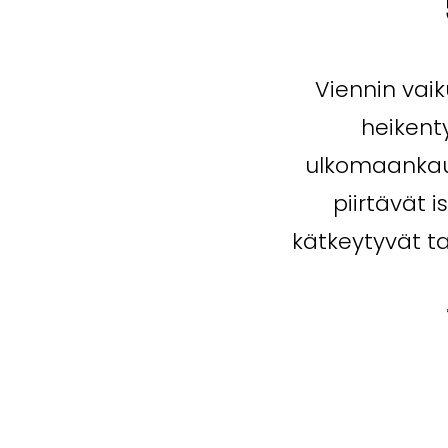
Viennin vai
heikent
ulkomaankaup
piirtävät 
kätkeytyvät ta