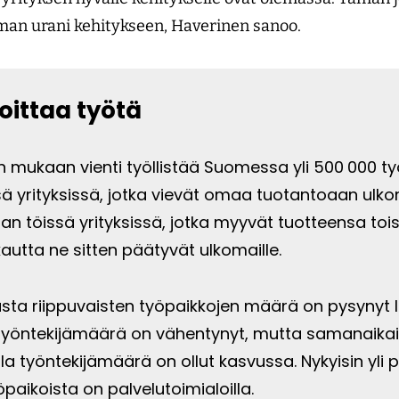
man urani kehitykseen, Haverinen sanoo.
koittaa työtä
 mukaan vienti työllistää Suomessa yli 500 000 työ
sä yrityksissä, jotka vievät omaa tuotantoaan ulko
n töissä yrityksissä, jotka myyvät tuotteensa toise
 kautta ne sitten päätyvät ulkomaille.
a riippuvaisten työpaikkojen määrä on pysynyt l
työntekijämäärä on vähentynyt, mutta samanaikai
lla työntekijämäärä on ollut kasvussa. Nykyisin yli p
öpaikoista on palvelutoimialoilla.