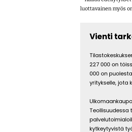
luottavainen myös o
Vienti tar
Tilastokeskuksen
227 000 on töis
000 on puolestaa
yritykselle, jota
Ulkomaankaupast
Teollisuudessa 
palvelutoimialoi
kytkeytyvistä ty