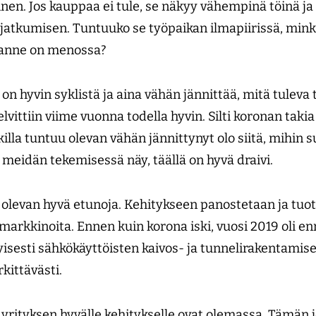
inen. Jos kauppaa ei tule, se näkyy vähempinä töinä j
jatkumisen. Tuntuuko se työpaikan ilmapiirissä, min
danne on menossa?
 on hyvin syklistä ja aina vähän jännittää, mitä tuleva 
vittiin viime vuonna todella hyvin. Silti koronan takia
illa tuntuu olevan vähän jännittynyt olo siitä, mihin 
 meidän tekemisessä näy, täällä on hyvä draivi.
olevan hyvä etunoja. Kehitykseen panostetaan ja tuott
markkinoita. Ennen kuin korona iski, vuosi 2019 oli en
yisesti sähkökäyttöisten kaivos- ja tunneli­rakentamis
ittävästi.
t yrityksen hyvälle kehitykselle ovat olemassa. Tämän 