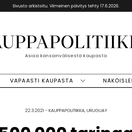
Sivusto arkistoitu. Viimeinen päivitys tehty 17.6.2026.
Etusivu
Asiaa kansainvälisestä kaupasta
VAPAASTI KAUPASTA
NÄKÖISL
eet
Vapaasti
ivut
kaupasta
alasivut
22.3.2021
KAUPPAPOLITIIKKA
URUGUAY