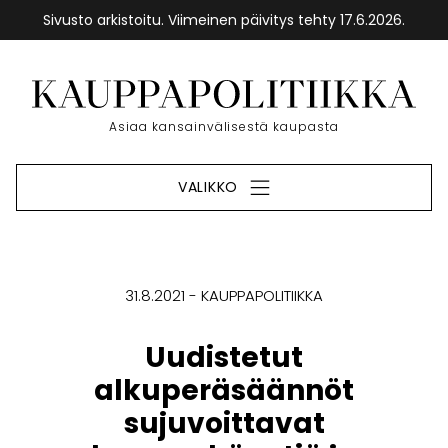
Sivusto arkistoitu. Viimeinen päivitys tehty 17.6.2026.
Siirry
sisältöön
Etusivu
Asiaa kansainvälisestä kaupasta
VALIKKO
31.8.2021
KAUPPAPOLITIIKKA
Uudistetut
alkuperäsäännöt
sujuvoittavat