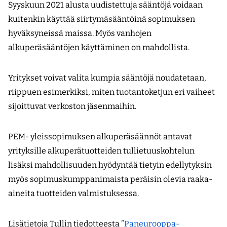
Syyskuun 2021 alusta uudistettuja sääntöjä voidaan
kuitenkin käyttää siirtymäsääntöinä sopimuksen
hyväksyneissä maissa. Myös vanhojen
alkuperäsääntöjen käyttäminen on mahdollista.
Yritykset voivat valita kumpia sääntöjä noudatetaan,
riippuen esimerkiksi, miten tuotantoketjun eri vaiheet
sijoittuvat verkoston jäsenmaihin.
PEM- yleissopimuksen alkuperäsäännöt antavat
yrityksille alkuperätuotteiden tullietuuskohtelun
lisäksi mahdollisuuden hyödyntää tietyin edellytyksin
myös sopimuskumppanimaista peräisin olevia raaka-
aineita tuotteiden valmistuksessa.
Lisätietoja Tullin tiedotteesta ”
Paneurooppa-