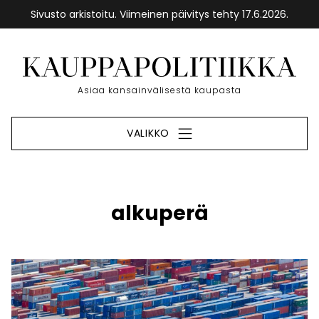
Sivusto arkistoitu. Viimeinen päivitys tehty 17.6.2026.
Siirry
sisältöön
Etusivu
Asiaa kansainvälisestä kaupasta
VALIKKO
alkuperä