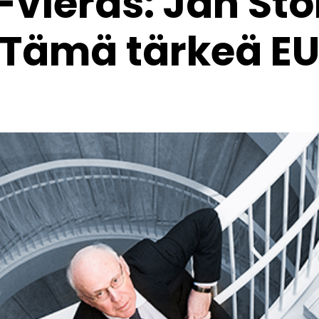
-vieras: Jan Sto
Tämä tärkeä E