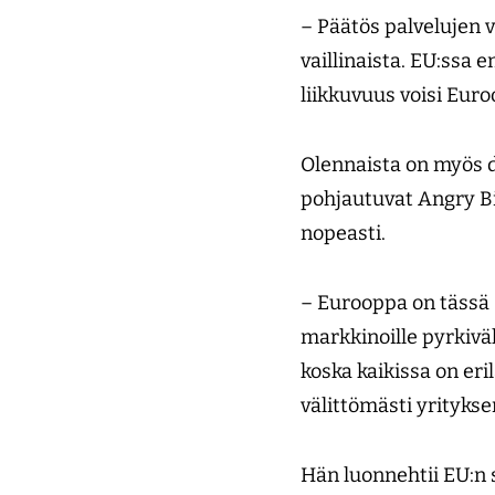
– Päätös palvelujen
vaillinaista. EU:ssa
liikkuvuus voisi Euro
Olennaista on myös d
pohjautuvat Angry Bi
nopeasti.
– Eurooppa on tässä s
markkinoille pyrkiväl
koska kaikissa on er
välittömästi yrityksen
Hän luonnehtii EU:n 