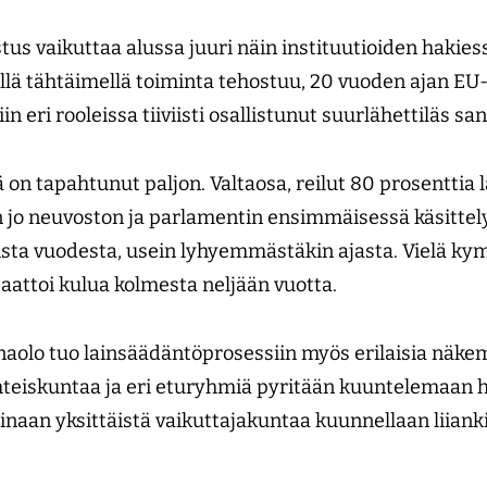
tus vaikuttaa alussa juuri näin instituutioiden hakies
llä tähtäimellä toiminta tehostuu, 20 vuoden ajan EU
 eri rooleissa tiiviisti osallistunut suurlähettiläs san
ä on tapahtunut paljon. Valtaosa, reilut 80 prosenttia
 jo neuvoston ja parlamentin ensimmäisessä käsittelys
ista vuodesta, usein lyhyemmästäkin ajasta. Vielä k
aattoi kulua kolmesta neljään vuotta.
olo tuo lainsäädäntöprosessiin myös erilaisia näkemy
hteiskuntaa ja eri eturyhmiä pyritään kuuntelemaan he
isinaan yksittäistä vaikuttajakuntaa kuunnellaan liiank