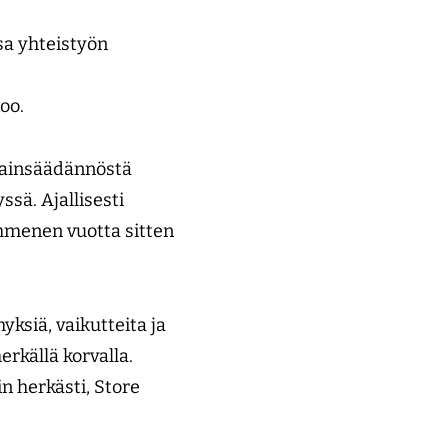
sa yhteistyön
-
oo.
 lainsäädännöstä
sä. Ajallisesti
ymmenen vuotta sitten
ksiä, vaikutteita ja
rkällä korvalla.
in herkästi, Store