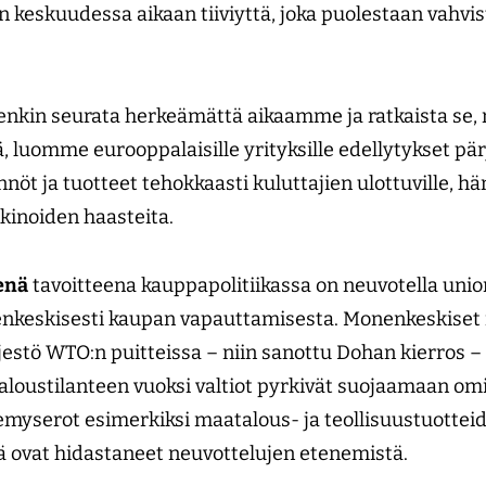
 keskuudessa aikaan tiiviyttä, joka puolestaan vahvis
tenkin seurata herkeämättä aikaamme ja ratkaista s
luomme eurooppalaisille yrityksille edellytykset pärj
t ja tuotteet tehokkaasti kuluttajien ulottuville, hä
kinoiden haasteita.
enä
tavoitteena kauppapolitiikassa on neuvotella unio
keskisesti kaupan vapauttamisesta. Monenkeskiset 
stö WTO:n puitteissa – niin sanottu Dohan kierros – 
taloustilanteen vuoksi valtiot pyrkivät suojaamaan o
kemyserot esimerkiksi maatalous- ja teollisuustuottei
ä ovat hidastaneet neuvottelujen etenemistä.