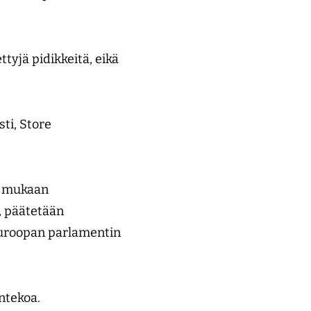
tyjä pidikkeitä, eikä
ti, Store
n mukaan
, päätetään
 Euroopan parlamentin
ntekoa.