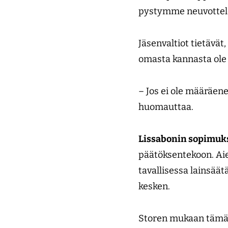
pystymme neuvottele
Jäsenvaltiot tietävät
omasta kannasta ole h
– Jos ei ole määräen
huomauttaa.
Lissabonin sopimuk
päätöksentekoon. Ai
tavallisessa lainsää
kesken.
Storen mukaan tämän