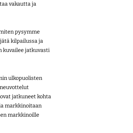
taa vakautta ja
e, miten pysymme
ätä kilpailussa ja
n kuvailee jatkuvasti
nin ulkopuolisten
neuvottelut
ovat jatkuneet kohta
mia markkinoitaan
den markkinoille