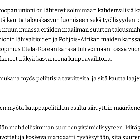
uroopan unioni on lähtenyt solmimaan kahdenvälisiä 
ätä kautta talouskasvun luomiseen sekä työllisyyden
a muun muassa eräiden maailman suurten talousmaht
onin lähivaltioiden ja Pohjois-Afrikan maiden kanssa
opimus Etelä-Korean kanssa tuli voimaan toissa vuo
alkaneet näkyä kasvaneena kauppavaihtona.
ukana myös poliittisia tavoitteita, ja sitä kautta la
n myötä kauppapolitiikan osalta siirryttiin määräen
tään mahdollisimman suureen yksimielisyyteen. Mitä
otteluja koskeva mandaatti hyväksytään, sitä suure