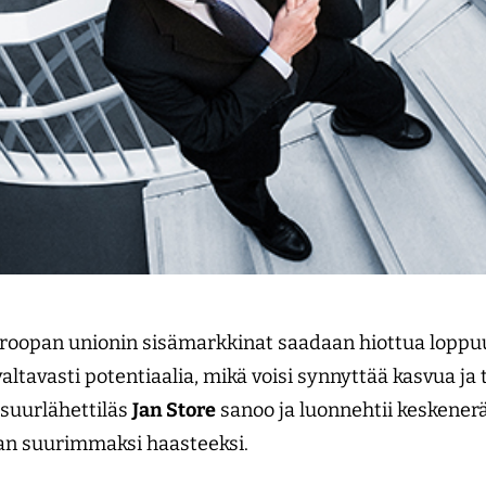
uroopan unionin sisämarkkinat saadaan hiottua loppuu
altavasti potentiaalia, mikä voisi synnyttää kasvua j
suurlähettiläs
Jan Store
sanoo ja luonnehtii keskener
kan suurimmaksi haasteeksi.