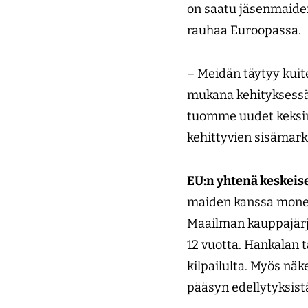
on saatu jäsenmaiden
rauhaa Euroopassa.
– Meidän täytyy kui
mukana kehityksessä, 
tuomme uudet keksinnö
kehittyvien sisämark
EU:n yhtenä keskeis
maiden kanssa monen
Maailman kauppajärje
12 vuotta. Hankalan 
kilpailulta. Myös nä
pääsyn edellytyksist