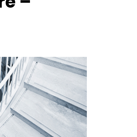
re –
U