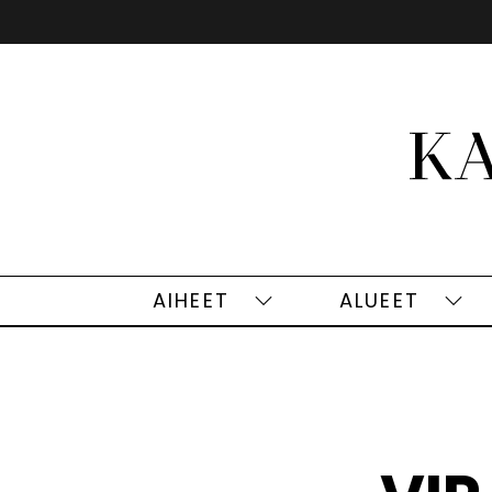
Siirry
sisältöön
AIHEET
ALUEET
Aiheet
Alu
alasivut
alas