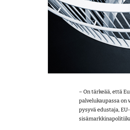
– On tärkeää, että E
palvelukaupassa on v
pysyvä edustaja, EU-
sisämarkkinapolitii