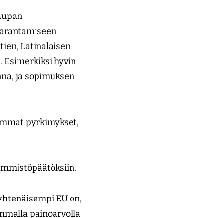
kaupan
 parantamiseen
ien, Latinalaisen
. Esimerkiksi hyvin
nna, ja sopimuksen
ajemmat pyrkimykset,
emmistöpäätöksiin.
 yhtenäisempi EU on,
mmalla painoarvolla