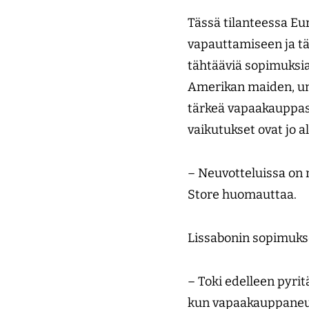
Tässä tilanteessa E
vapauttamiseen ja t
tähtääviä sopimuksi
Amerikan maiden, uni
tärkeä vapaakauppas
vaikutukset ovat jo 
– Neuvotteluissa on m
Store huomauttaa.
Lissabonin sopimukse
– Toki edelleen pyri
kun vapaakauppaneuv