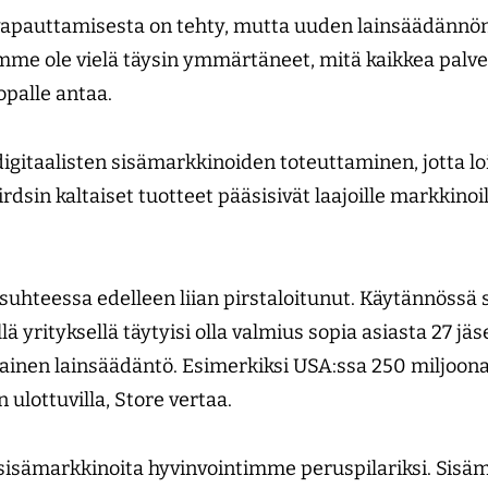
 vapauttamisesta on tehty, mutta uuden lainsäädänn
 emme ole vielä täysin ymmärtäneet, mitä kaikkea palv
opalle antaa.
igitaalisten sisämarkkinoiden toteuttaminen, jotta loi
rdsin kaltaiset tuotteet pääsisivät laajoille markkin
uhteessa edelleen liian pirstaloitunut. Käytännössä s
lä yrityksellä täytyisi olla valmius sopia asiasta 27 j
ilainen lainsäädäntö. Esimerkiksi USA:ssa 250 miljoona
 ulottuvilla, Store vertaa.
sisämarkkinoita hyvinvointimme peruspilariksi. Sisä