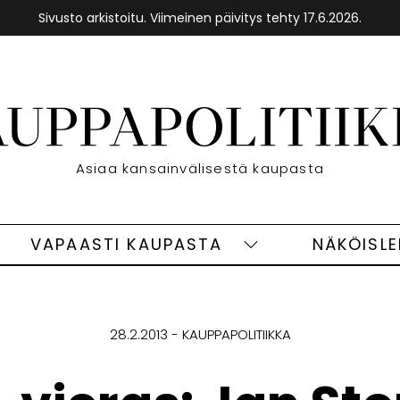
Sivusto arkistoitu. Viimeinen päivitys tehty 17.6.2026.
Etusivu
Asiaa kansainvälisestä kaupasta
VAPAASTI KAUPASTA
NÄKÖISL
eet
Vapaasti
ivut
kaupasta
alasivut
28.2.2013
KAUPPAPOLITIIKKA