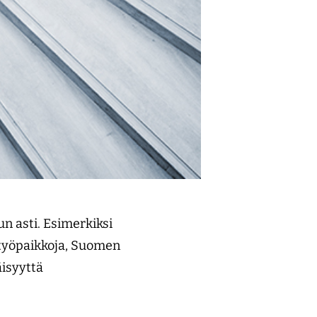
n asti. Esimerkiksi
a työpaikkoja, Suomen
äisyyttä