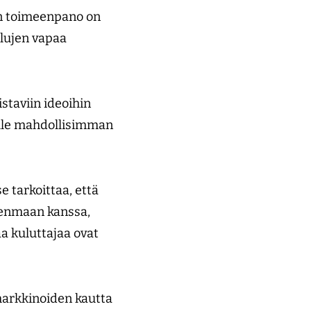
ön toimeenpano on
elujen vapaa
staviin ideoihin
oille mahdollisimman
e tarkoittaa, että
äsenmaan kanssa,
a kuluttajaa ovat
markkinoiden kautta