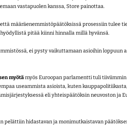
maan vastapuolen kanssa, Store painottaa.
, että määräenemmistöpäätöksissä prosessiin tulee tiet
yödyllistä pitää kiinni hinnalla millä hyvänsä.
emmistössä, ei pysty vaikuttamaan asioihin loppuun as
sen myötä
myös Euroopan parlamentti tuli tiiviimmi
empaa useammista asioista, kuten kauppapolitiikasta
tämisjärjestyksessä eli yhteispäätöksin neuvoston ja
 pelättiin hidastavan ja monimutkaistavan päätökse