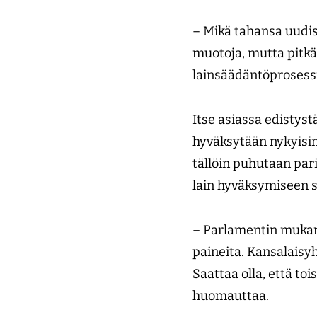
– Mikä tahansa uudis
muotoja, mutta pitkä
lainsäädäntöprosessiin
Itse asiassa edistyst
hyväksytään nykyisin
tällöin puhutaan par
lain hyväksymiseen s
– Parlamentin mukana
paineita. Kansalaisy
Saattaa olla, että to
huomauttaa.