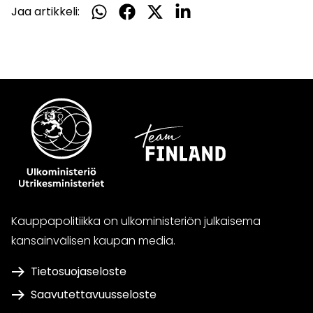
Jaa artikkeli:
Jaa
Jaa
Jaa
Jaa
WhatsApissa
Facebookissa
Twitterissä
LinkedInissä
Kauppapolitiikka on ulkoministeriön julkaisema
kansainvälisen kaupan media.
Tietosuojaseloste
Saavutettavuusseloste