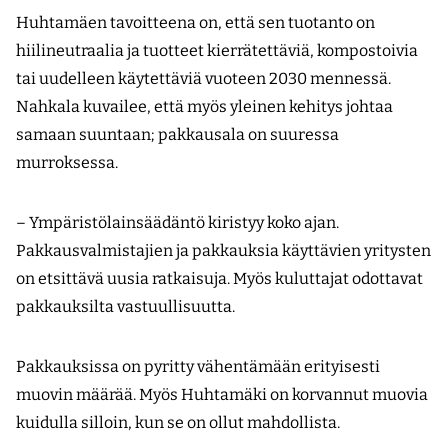
Huhtamäen tavoitteena on, että sen tuotanto on
hiilineutraalia ja tuotteet kierrätettäviä, kompostoivia
tai uudelleen käytettäviä vuoteen 2030 mennessä.
Nahkala kuvailee, että myös yleinen kehitys johtaa
samaan suuntaan; pak­kausala on suuressa
murroksessa.
– Ympäristölainsäädäntö kiristyy koko ajan.
Pakkausvalmistajien ja pakkauksia käyttävien yritysten
on etsittävä uusia ratkaisuja. Myös kuluttajat odottavat
pakkauksilta vastuullisuutta.
Pakkauksissa on pyritty vähentämään erityisesti
muovin määrää. Myös Huhtamäki on korvannut muovia
kuidulla silloin, kun se on ollut mahdollista.