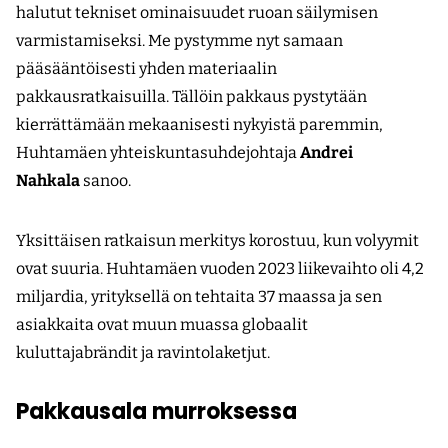
halutut tekniset ominaisuudet ruoan säilymisen
varmistamiseksi. Me pystymme nyt samaan
pääsääntöisesti yhden materiaalin
pakkausratkaisuilla. Tällöin pakkaus pystytään
kierrättämään mekaanisesti nykyistä paremmin,
Huhtamäen yhteiskuntasuhdejohtaja
Andrei
Nahkala
sanoo.
Yksittäisen ratkaisun merkitys korostuu, kun volyymit
ovat suuria. Huhtamäen vuoden 2023 liikevaihto oli 4,2
miljardia, yrityksellä on tehtaita 37 maassa ja sen
asiakkaita ovat muun muassa globaalit
kuluttajabrändit ja ravintolaketjut.
Pakkausala murroksessa