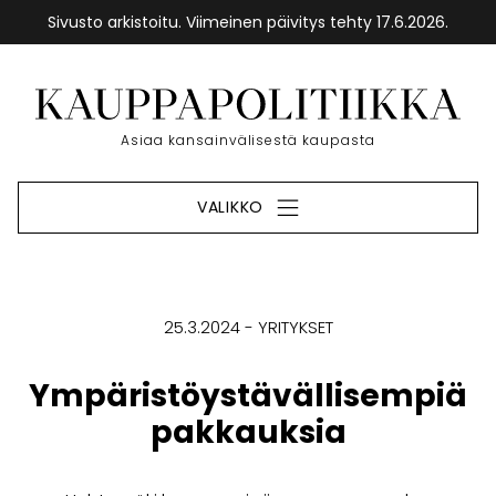
Sivusto arkistoitu. Viimeinen päivitys tehty 17.6.2026.
Siirry
sisältöön
Etusivu
Asiaa kansainvälisestä kaupasta
VALIKKO
25.3.2024
YRITYKSET
Ympäristöystävällisempiä
pakkauksia