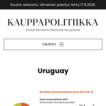
Sivusto arkistoitu. Viimeinen päivitys tehty 17.6.2026.
Siirry
sisältöön
Etusivu
Asiaa kansainvälisestä kaupasta
VALIKKO
Uruguay