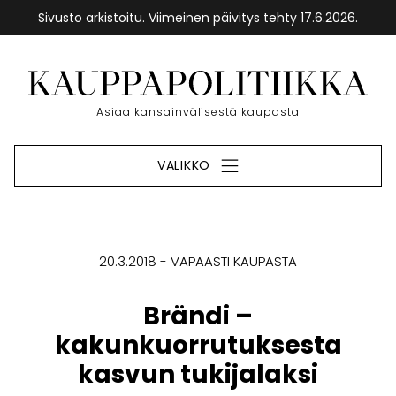
Sivusto arkistoitu. Viimeinen päivitys tehty 17.6.2026.
Siirry
sisältöön
Etusivu
Asiaa kansainvälisestä kaupasta
VALIKKO
20.3.2018
VAPAASTI KAUPASTA
Brändi –
kakunkuorrutuksesta
kasvun tukijalaksi