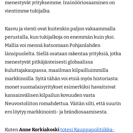
menestyvät yrityksemme. Insinööriosaaminen on
vientimme tukijalka.
Kasvu ja vienti ovat kuitenkin paljon vakaammalla
perustalla, kun tukijalkoja on enemmän kuin yksi.
Mallia voi mennä katsomaan Pohjanlahden
länsipuolelta. Siellä osataan rakentaa yrityksiä, jotka
menestyvät pitkäjänteisesti globaalissa
kuluttajakaupassa, maailman kilpailluimmilla
markkinoilla. Syitä tähän voi etsiä myös historiasta:
monet suomalaisyritykset esimerkiksi havaitsivat
kansainvälisen kilpailun kovuuden vasta
Neuvostoliiton romahdettua. Väitän silti, että suurin
ero löytyy markkinointi- ja brändiosaamisesta.
Kuten
Anne Korkiakoski
totesi Kauppapolitiikka-