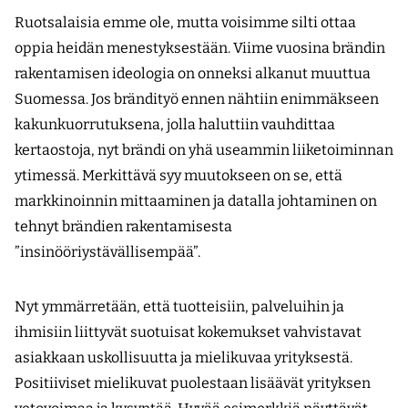
Ruotsalaisia emme ole, mutta voisimme silti ottaa
oppia heidän menestyksestään. Viime vuosina brändin
rakentamisen ideologia on onneksi alkanut muuttua
Suomessa. Jos brändityö ennen nähtiin enimmäkseen
kakunkuorrutuksena, jolla haluttiin vauhdittaa
kertaostoja, nyt brändi on yhä useammin liiketoiminnan
ytimessä. Merkittävä syy muutokseen on se, että
markkinoinnin mittaaminen ja datalla johtaminen on
tehnyt brändien rakentamisesta
”insinööriystävällisempää”.
Nyt ymmärretään, että tuotteisiin, palveluihin ja
ihmisiin liittyvät suotuisat kokemukset vahvistavat
asiakkaan uskollisuutta ja mielikuvaa yrityksestä.
Positiiviset mielikuvat puolestaan lisäävät yrityksen