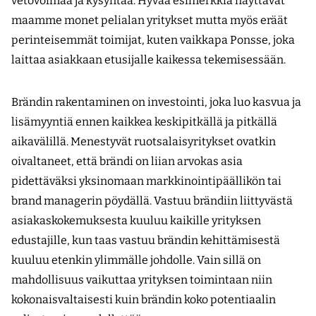
vetovoimaa ja kysyntää. Hyvää esimerkkiä näyttävät
maamme monet pelialan yritykset mutta myös eräät
perinteisemmät toimijat, kuten vaikkapa Ponsse, joka
laittaa asiakkaan etusijalle kaikessa tekemisessään.
Brändin rakentaminen on investointi, joka luo kasvua ja
lisämyyntiä ennen kaikkea keskipitkällä ja pitkällä
aikavälillä. Menestyvät ruotsalaisyritykset ovatkin
oivaltaneet, että brändi on liian arvokas asia
pidettäväksi yksinomaan markkinointipäällikön tai
brand managerin pöydällä. Vastuu brändiin liittyvästä
asiakaskokemuksesta kuuluu kaikille yrityksen
edustajille, kun taas vastuu brändin kehittämisestä
kuuluu etenkin ylimmälle johdolle. Vain sillä on
mahdollisuus vaikuttaa yrityksen toimintaan niin
kokonaisvaltaisesti kuin brändin koko potentiaalin