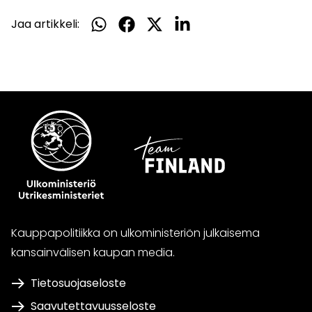
Jaa artikkeli:
Jaa
Jaa
Jaa
Jaa
WhatsApissa
Facebookissa
Twitterissä
LinkedInissä
Kauppapolitiikka on ulkoministeriön julkaisema
kansainvälisen kaupan media.
Tietosuojaseloste
Saavutettavuusseloste