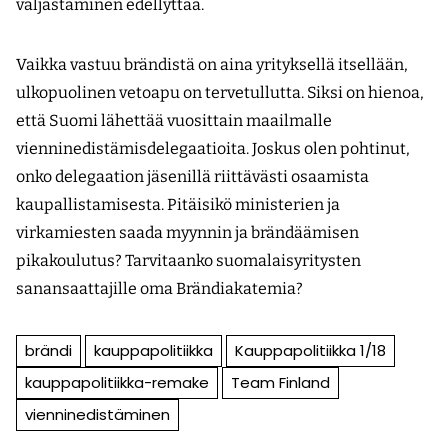
valjastaminen edellyttää.
Vaikka vastuu brändistä on aina yrityksellä itsellään,
ulkopuolinen vetoapu on tervetullutta. Siksi on hienoa,
että Suomi lähettää vuosittain maailmalle
vienninedistämisdelegaatioita. Joskus olen pohtinut,
onko delegaation jäsenillä riittävästi osaamista
kaupallistamisesta. Pitäisikö ministerien ja
virkamiesten saada myynnin ja brändäämisen
pikakoulutus? Tarvitaanko suomalaisyritysten
sanansaattajille oma Brändiakatemia?
brändi
kauppapolitiikka
Kauppapolitiikka 1/18
kauppapolitiikka-remake
Team Finland
vienninedistäminen