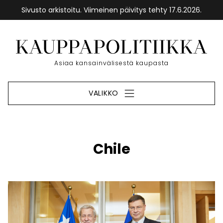
Sivusto arkistoitu. Viimeinen päivitys tehty 17.6.2026.
Siirry
sisältöön
Etusivu
Asiaa kansainvälisestä kaupasta
VALIKKO
Chile