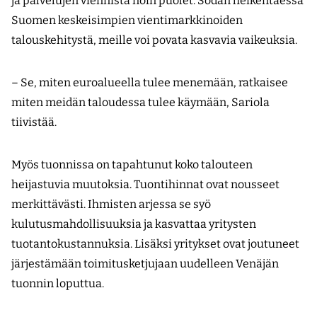
ja palvelujen viennistä noin puolet. Sodan heikentäessä
Suomen keskeisimpien vientimarkkinoiden
talouskehitystä, meille voi povata kasvavia vaikeuksia.
– Se, miten euroalueella tulee menemään, ratkaisee
miten meidän taloudessa tulee käymään, Sariola
tiivistää.
Myös tuonnissa on tapahtunut koko talouteen
heijastuvia muutoksia. Tuontihinnat ovat nousseet
merkittävästi. Ihmisten arjessa se syö
kulutusmahdollisuuksia ja kasvattaa yritysten
tuotantokustannuksia. Lisäksi yritykset ovat joutuneet
järjestämään toimitusketjujaan uudelleen Venäjän
tuonnin loputtua.