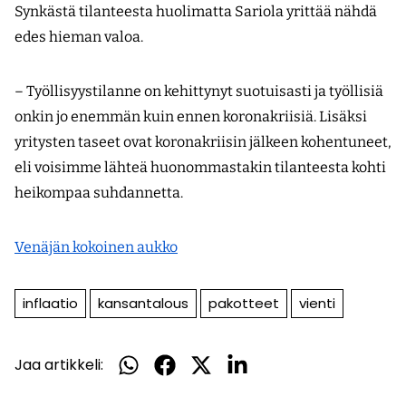
Synkästä tilanteesta huolimatta Sariola yrittää nähdä
edes hieman valoa.
– Työllisyystilanne on kehittynyt suotuisasti ja työllisiä
onkin jo enemmän kuin ennen koronakriisiä. Lisäksi
yritysten taseet ovat koronakriisin jälkeen kohentuneet,
eli voisimme lähteä huonommastakin tilanteesta kohti
heikompaa suhdannetta.
Venäjän kokoinen aukko
inflaatio
kansantalous
pakotteet
vienti
Jaa artikkeli:
Jaa
Jaa
Jaa
Jaa
WhatsApissa
Facebookissa
Twitterissä
LinkedInissä