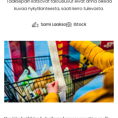
Taaksepäin katsovat talousluvut eivät anna oikeaa
kuvaa nykytilanteesta, saati kerro tulevasta.
Sami Laakso
iStock