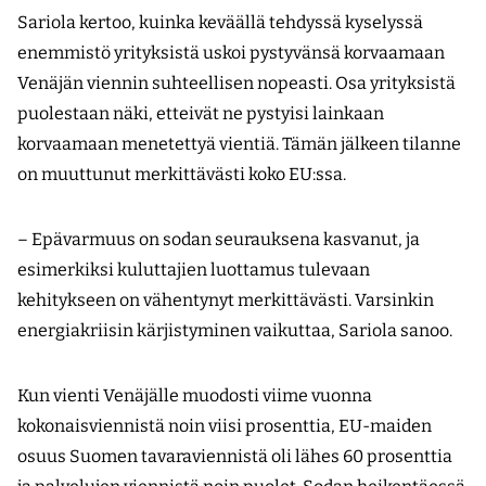
Sariola kertoo, kuinka keväällä tehdyssä kyselyssä
enemmistö yrityksistä uskoi pystyvänsä korvaamaan
Venäjän viennin suhteellisen nopeasti. Osa yrityksistä
puolestaan näki, etteivät ne pystyisi lainkaan
korvaamaan menetettyä vientiä. Tämän jälkeen tilanne
on muuttunut merkittävästi koko EU:ssa.
– Epävarmuus on sodan seurauksena kasvanut, ja
esimerkiksi kuluttajien luottamus tulevaan
kehitykseen on vähentynyt merkittävästi. Varsinkin
energiakriisin kärjistyminen vaikuttaa, Sariola sanoo.
Kun vienti Venäjälle muodosti viime vuonna
kokonaisviennistä noin viisi prosenttia, EU-maiden
osuus Suomen tavaraviennistä oli lähes 60 prosenttia