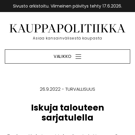
Sivusto arkistoitu. Viimeinen päivitys tehty 17.6.2026.
Siirry
sisältöön
Etusivu
Asiaa kansainvälisestä kaupasta
VALIKKO
26.9.2022
TURVALLISUUS
Iskuja talouteen
sarjatulella