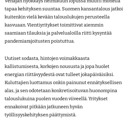
Venäjän hyökkäys helmikuun lopussa muutti monella
tapaa kehityksen suuntaa. Suomen kansantalous jatkoi
kuitenkin vielä kevään talouslukujen perusteella
kasvuaan. Vientiyritykset toimittivat aiemmin
saamiaan tilauksia ja palvelualoilla riitti kysyntää
pandemiarajoitusten poistuttua.
Uutiset sodasta, hintojen voimakkaasta
kallistumisesta, korkojen noususta ja jopa huolet
energian riittävyydestä ovat tulleet jokapäiväisiksi.
Kuluttajien luottamus onkin painunut ennätyksellisen
alas, ja sen odotetaan konkretisoituvan huonompina
talouslukuina puolen vuoden viiveellä. Yritykset
ennakoivat pitkään jatkuneen hyvän
työllisyyskehityksen päättymistä.