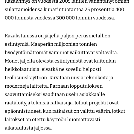
Kazakhmys on vuodesta 2005 lähtien vähentänyt omien
sulattamoidensa kuparintuotantoa 25 prosenttia 400
000 tonnista vuodessa 300 000 tonniin vuodessa.
Kazakstanissa on jäljellä paljon perusmetallien
esiintymiä. Maaperän miljoonien tonnien
hyödyntämättömät varannot vaikuttavat valtavilta.
Monet jäljellä olevista esiintymistä ovat kuitenkin
heikkolaatuisia, eivätkä ne sovellu helposti
teollisuuskäyttöön. Tarvitaan uusia tekniikoita ja
moderneja laitteita. Parhaan lopputuloksen
saavuttamiseksi vaaditaan usein asiakkaalle
räätälöityjä teknisiä ratkaisuja. Jotkut projektit ovat
epäonnistuneet, kun ratkaisut on valittu väärin. Jotkut
laitokset on otettu käyttöön huomattavasti
aikataulusta jäljessä.