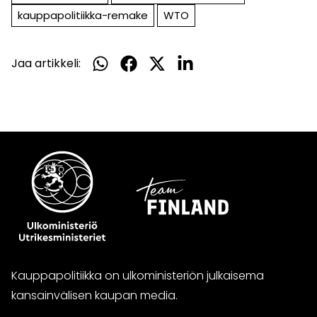
kauppapolitiikka-remake
WTO
Jaa artikkeli:
Jaa
Jaa
Jaa
Jaa
WhatsApissa
Facebookissa
Twitterissä
LinkedInissä
Kauppapolitiikka on ulkoministeriön julkaisema
kansainvälisen kaupan media.