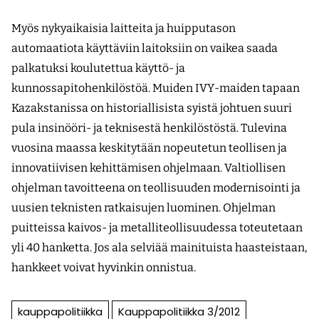
Myös nykyaikaisia laitteita ja huipputason
automaatiota käyttäviin laitoksiin on vaikea saada
palkatuksi koulutettua käyttö- ja
kunnossapitohenkilöstöä. Muiden IVY-maiden tapaan
Kazakstanissa on historiallisista syistä johtuen suuri
pula insinööri- ja teknisestä henkilöstöstä. Tulevina
vuosina maassa keskitytään nopeutetun teollisen ja
innovatiivisen kehittämisen ohjelmaan. Valtiollisen
ohjelman tavoitteena on teollisuuden modernisointi ja
uusien teknisten ratkaisujen luominen. Ohjelman
puitteissa kaivos- ja metalliteollisuudessa toteutetaan
yli 40 hanketta. Jos ala selviää mainituista haasteistaan,
hankkeet voivat hyvinkin onnistua.
kauppapolitiikka
Kauppapolitiikka 3/2012