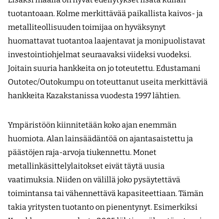
tuotantoaan. Kolme merkittävää paikallista kaivos- ja
metalliteollisuuden toimijaa on hyväksynyt
huomattavat tuotantoa laajentavat ja monipuolistavat
investointiohjelmat seuraavaksi viideksi vuodeksi.
Joitain suuria hankkeita on jo toteutettu. Edustamani
Outotec/Outokumpu on toteuttanut useita merkittäviä
hankkeita Kazakstanissa vuodesta 1997 lähtien.
Ympäristöön kiinnitetään koko ajan enemmän
huomiota. Alan lainsäädäntöä on ajantasaistettu ja
päästöjen raja-arvoja tiukennettu. Monet
metallinkäsittelylaitokset eivät täytä uusia
vaatimuksia. Niiden on välillä joko pysäytettävä
toimintansa tai vähennettävä kapasiteettiaan. Tämän
takia yritysten tuotanto on pienentynyt. Esimerkiksi