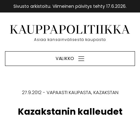
Sivusto arkistoitu. Viimeinen päivitys tehty 17.6.2026.
Siirry
sisältöön
Etusivu
Asiaa kansainvälisestä kaupasta
VALIKKO
27.9.2012
VAPAASTI KAUPASTA
KAZAKSTAN
Kazakstanin kalleudet