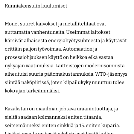
Kunniakonsulin kuulumiset
Monet suuret kaivokset ja metallitehtaat ovat
auttamatta vanhentuneita. Useimmat laitokset
kärsivät alhaisesta energiahyötysuhteesta ja käyttävät
erittäin paljon työvoimaa. Automaation ja
prosessiohjauksen käyttö on heikkoa eikä vastaa
nykyajan vaatimuksia. Laitteistojen modernisoinnista
aiheutuisi suuria pääomakustannuksia. WTO-jäsenyys
siintää näköpiirissä, joten kilpailukyky muuttuu tulee
koko ajan tärkeämmäksi.
Kazakstan on maailman johtava uraanintuottaja, ja
sieltä saadaan kolmanneksi eniten titaania,
seitsemänneksi eniten sinkkiä ja 15. eniten kuparia.
Lisäksi maalla on hyvät edellytykset lisätä kullan