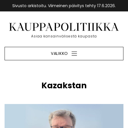
Sivusto arkistoitu. Viimeinen päivitys tehty 17.6.2026.
Siirry
sisältöön
Etusivu
Asiaa kansainvälisestä kaupasta
VALIKKO
Kazakstan