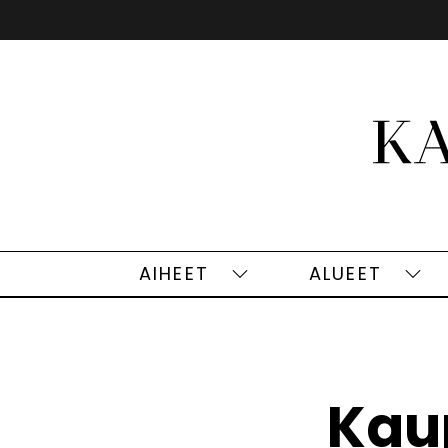
Siirry
sisältöön
AIHEET
ALUEET
Aiheet
Alu
alasivut
alas
Kaup