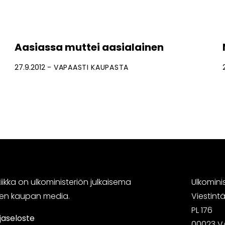
Aasiassa muttei aasialainen
27.9.2012
VAPAASTI KAUPASTA
ikka on ulkoministeriön julkaisema
Ulkomini
sen kaupan media.
Viestin
PL 176
jaseloste
00023 V