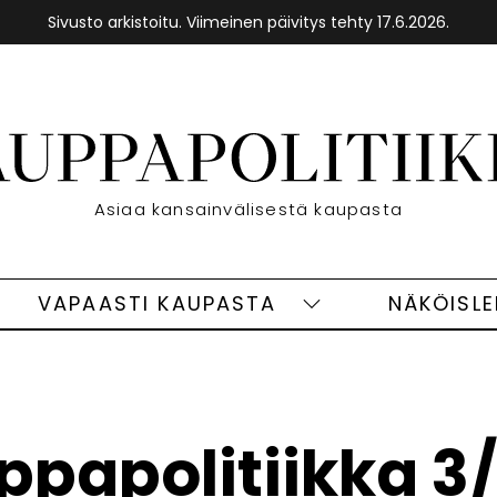
Sivusto arkistoitu. Viimeinen päivitys tehty 17.6.2026.
Etusivu
Asiaa kansainvälisestä kaupasta
VAPAASTI KAUPASTA
NÄKÖISL
eet
Vapaasti
ivut
kaupasta
alasivut
papolitiikka 3