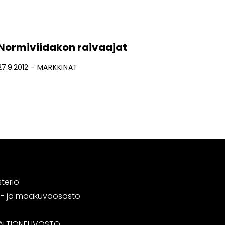
Normiviidakon raivaajat
27.9.2012
MARKKINAT
steriö
tä- ja maakuvaosasto
ALTIONEUVOSTO