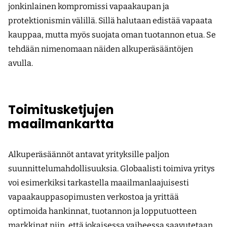
jonkinlainen kompromissi vapaakaupan ja
protektionismin välillä. Sillä halutaan edistää vapaata
kauppaa, mutta myös suojata oman tuotannon etua. Se
tehdään nimenomaan näiden alkuperäsääntöjen
avulla.
Toimitusketjujen
maailmankartta
Alkuperäsäännöt antavat yrityksille paljon
suunnittelumahdollisuuksia. Globaalisti toimiva yritys
voi esimerkiksi tarkastella maailmanlaajuisesti
vapaakauppasopimusten verkostoa ja yrittää
optimoida hankinnat, tuotannon ja lopputuotteen
markkinat niin, että jokaisessa vaiheessa saavutetaan