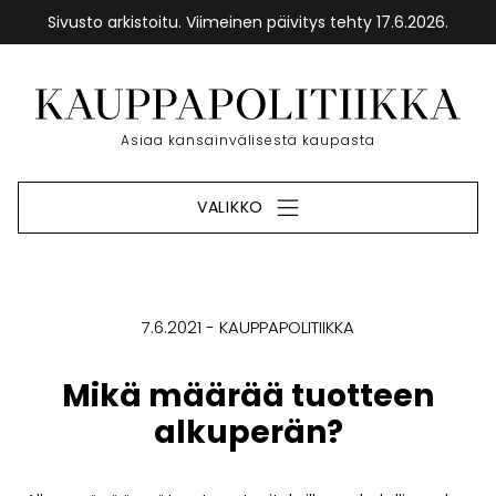
Sivusto arkistoitu. Viimeinen päivitys tehty 17.6.2026.
Siirry
sisältöön
Etusivu
Asiaa kansainvälisestä kaupasta
VALIKKO
7.6.2021
KAUPPAPOLITIIKKA
Mikä määrää tuotteen
alkuperän?