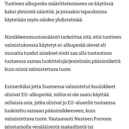
Tuotteen alkuperän määrittelemiseen on käytössä
kaksi yleisintä sääntöä, ja joissakin tapauksissa
käytetään myös näiden yhdistelmää.
Nimikkeenmuutossääntö tarkoittaa sitä, että tuotteen
valmistuksessa käytetyt ei-alkuperää olevat eli
muualta tuodut ainekset eivät saa olla tuotantoon
tuotaessa samaa luokittelujärjestelmän päänimikettä
kuin niistä valmistettava tuote.
Esimerkiksi jotta Suomessa valmistetut kuulokkeet
olisivat EU-alkuperää, niihin ei ole saatu käyttää
sellaisia osia, jotka olisivat jo EU-alueelle tuotaessa
luokiteltu samaan päänimikkeeseen, kuin
valmistettava tuote. Vastaavasti Nesteen Porvoon
jalostamolla venäläisestä raakaöljystä tai