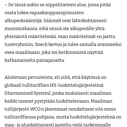
– Se tässä onkin se nippelitieteen alue, jossa pitää
osata lukea vapaakauppasopimusten
alkuperäsääntöjä. Säännöt ovat lähtökohtaisesti
monimutkaisia, eikä niissä ole alkuperälle yhtä
yhtenäistä määritelmää, vaan määritelmät on jaettu
tuoteryhmiin, Sneck kertoo ja tulee samalla avanneeksi
ovea maailmaan, joka voi herkimmistä näyttää
kafkamaiselta painajaiselta.
Aloitetaan perusteista, eli siitä, että käytössä on
globaali tullitariffien HS-luokittelujärjestelmä
(Harmonized System), jonka mukaisesti maailman
kaikki tavarat pystytään luokittelemaan. Maailman
tullijärjestö WCO:n jäsenmaat noudattavat sitä oman
tullitariffiensa pohjana, mutta luokittelujärjestelmä on
maa- ja aluekohtaisesti jaoteltu vielä tarkemmalle