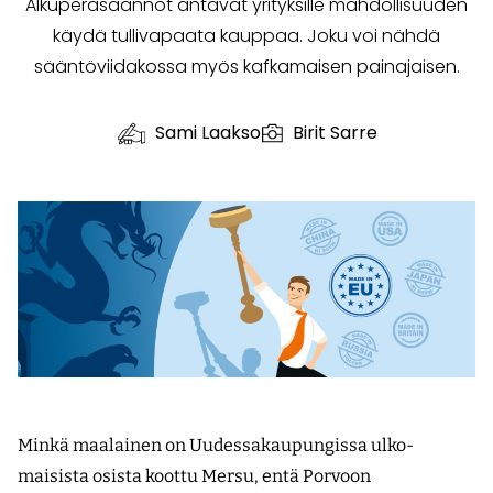
Alkuperäsäännöt antavat yrityksille mahdollisuuden
käydä tullivapaata kauppaa. Joku voi nähdä
sääntöviidakossa myös kafkamaisen painajaisen.
Sami Laakso
Birit Sarre
Minkä maalainen on Uudessakaupungissa ulko­
maisista osista koottu Mersu, entä Porvoon