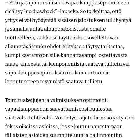
– EU:n ja Japanin väliseen vapaakauppasopimukseen
sisältyy ”no drawback” -lauseke. Se tarkoittaa, että
yritys ei voi hyödyntää sisäisen jalostuksen tullihyötyä
ja samalla antaa alkuperätodistusta omalle
tuotteelleen, vaikka se täyttäisikin sovellettavan
alkuperäsäännön ehdot. Yrityksen täytyy tarkastaa,
kumpi käytäntö on sille kannattavampi, ostettavasta
raaka-aineesta tai komponentista saatava tullietu vai
vapaakauppasopimuksen mukanaan tuoma
lopputuotteen myynnistä saatava tullietu.
Toimitusketjujen ja valmistuksen optimointi
vapaakauppaedun saavuttamiseksi kuulostaa
vaativalta tehtävältä. Voi tietysti ajatella, onko yrityksen
fokus oikeissa asioissa, jos se joutuu panostamaan
tällaisten asioiden suunnitteluun ja hallinnointiin.