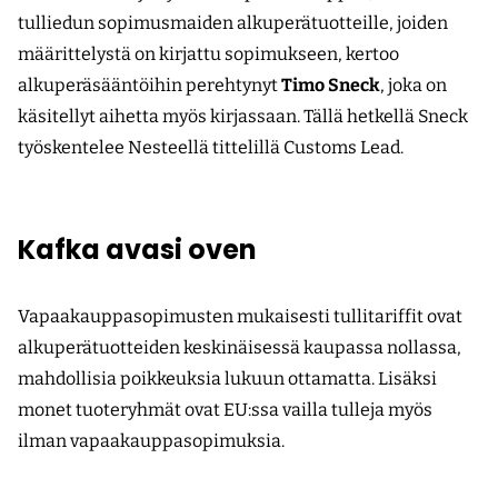
tulliedun sopimusmaiden alku­perä­tuotteille, joiden
määrittelystä on kirjattu sopimukseen, kertoo
alkuperäsääntöihin perehtynyt
Timo Sneck
, joka on
käsitellyt aihetta myös kirjassaan. Tällä hetkellä Sneck
työskentelee Nesteellä tittelillä Customs Lead.
Kafka avasi oven
Vapaakauppasopimusten mukaisesti tullitariffit ovat
alkuperätuotteiden keskinäisessä kaupassa nollassa,
mahdollisia poik­keuksia lukuun ottamatta. Lisäksi
monet tuoteryhmät ovat EU:ssa vailla tulleja myös
ilman vapaakauppasopimuksia.