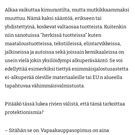
Alkaa vaikuttaa kimurantilta, mutta mutkikkaammaksi
muuttuu. Nämä kaksi sääntöä, erikseen tai
yhdistettyinä, koskevat valtaosaa tuotteista. Kuitenkin
niin sanotuissa ”herkissä tuotteissa” kuten
maataloustuotteissa, tekstiileissä, elintarvikkeissa,
jalkineissa ja autoissa sekä joissain kemikaaleissa on
usein vielä jokin yksilöidympi alkuperäsääntö. Se voi
edellyttää esimerkiksi tiettyä enimmäisjalostusastetta
ei-alkuperää oleville materiaaleille tai EU:n alueella
tapahtuvaa vähimmäisvalmistusta.
Pitääkö tässä lukea rivien välistä, että tämä tarkoittaa
protektionismia?
– Sitähän se on. Vapaakauppasopimus on aina