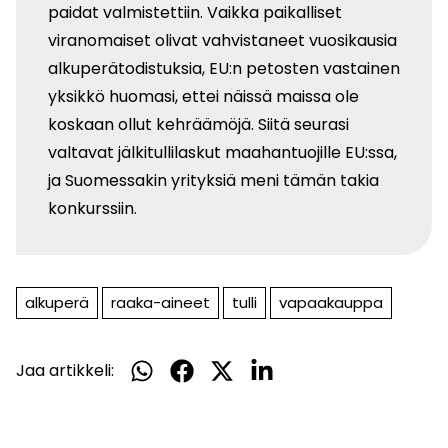
paidat valmistettiin. Vaikka paikalliset
viranomaiset olivat vahvistaneet vuosikausia
alkuperätodistuksia, EU:n petosten vastainen
yksikkö huomasi, ettei näissä maissa ole
koskaan ollut kehräämöjä. Siitä seurasi
valtavat jälkitullilaskut maahantuojille EU:ssa,
ja Suomessakin yrityksiä meni tämän takia
konkurssiin.
alkuperä
raaka-aineet
tulli
vapaakauppa
Jaa artikkeli:
Jaa
Jaa
Jaa
Jaa
WhatsApissa
Facebookissa
Twitterissä
LinkedInissä