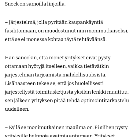
Sneck on samoilla linjoilla.
– Järjestelmä, jolla pyritään kaupankäyntiä
fasilitoimaan, on muodostunut niin monimutkaiseksi,
että se ei monessa kohtaa täytä tehtäväänsä.
Hän sanookin, että monet yritykset eivät pysty
ottamaan hyötyjä itselleen, vaikka tietävätkin
järjestelmän tarjoamista mahdollisuuksista.
Lisähaasteen tekee se, että jos huolellisesti
järjestellystä toimitusketjusta yksikin lenkki muuttuu,
sen jälkeen yrityksen pitää tehdä optimointitarkastelu
uudelleen.
– Kyllä se monimutkainen maailma on. Ei siihen pysty
yrityksille helppoja avaimia antamaan. Yritykset