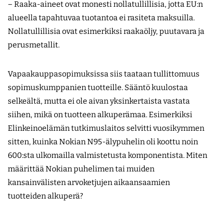
– Raaka-aineet ovat monesti nollatullillisia, jotta EU:n
alueella tapahtuvaa tuotantoa ei rasiteta maksuilla.
Nollatullillisia ovat esimerkiksi raakaöljy, puutavara ja
perusmetallit.
Vapaakauppasopimuksissa siis taataan tullittomuus
sopimuskumppanien tuotteille. Sääntö kuulostaa
selkeältä, mutta ei ole aivan yksinkertaista vastata
siihen, mikä on tuotteen alkuperämaa. Esimerkiksi
Elinkeinoelämän tutkimuslaitos selvitti vuosikymmen
sitten, kuinka Nokian N95-älypuhelin oli koottu noin
600:sta ulkomailla valmistetusta komponentista. Miten
määrittää Nokian puhelimen tai muiden
kansainvälisten arvoketjujen aikaansaamien
tuotteiden alkuperä?