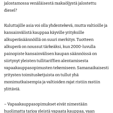
jalostamossa venäläisestä raakaöljystä jalostettu
diesel?
Kuluttajille asia voi olla yhdentekevä, mutta valtioille ja
kansainvälistä kauppaa käyville yrityksille
alkuperäsäännöillä on suuri merkitys. Tuotteen
alkuperä on noussut tärkeäksi, kun 2000-luvulla
painopiste kansainvälisen kaupan säännöissä on
siirtynyt yleisten tullitariffien alentamisesta
vapaakauppasopimusten tekemiseen. Samanaikaisesti
yritysten toimitusketjuista on tullut yhä
monimutkaisempia ja valtioiden rajat ristiin rastiin
ylittäviä.
– Vapaakauppasopimukset eivät nimestään
huolimatta tarjoa yleistä vapaata kauppaa, vaan