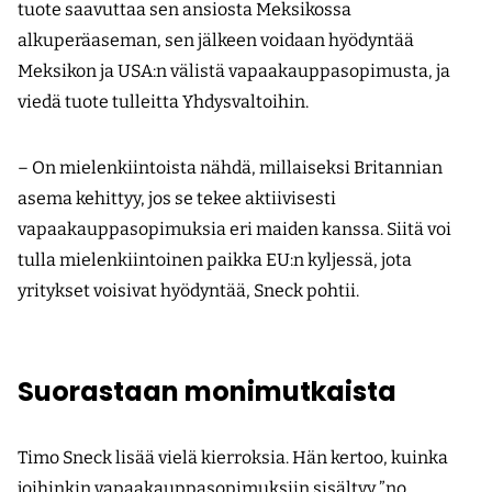
tuote saavuttaa sen ansiosta Meksikossa
alkuperäaseman, sen jälkeen voidaan hyödyntää
Meksikon ja USA:n välistä vapaakauppasopimusta, ja
viedä tuote tulleitta Yhdysvaltoihin.
– On mielenkiintoista nähdä, millaiseksi Britannian
asema kehittyy, jos se tekee aktiivisesti
vapaakauppasopimuksia eri maiden kanssa. Siitä voi
tulla mielenkiintoinen paikka EU:n kyljessä, jota
yritykset voisivat hyödyntää, Sneck pohtii.
Suorastaan monimutkaista
Timo Sneck lisää vielä kierroksia. Hän kertoo, kuinka
joihinkin vapaakauppasopimuksiin sisältyy ”no