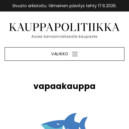
Sivusto arkistoitu. Viimeinen päivitys tehty 17.6.2026.
Siirry
sisältöön
Etusivu
Asiaa kansainvälisestä kaupasta
VALIKKO
vapaakauppa