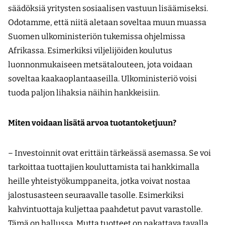
säädöksiä yritysten sosiaalisen vastuun lisäämiseksi.
Odotamme, että niitä aletaan soveltaa muun muassa
Suomen ulkoministeriön tukemissa ohjelmissa
Afrikassa. Esimerkiksi viljelijöiden koulutus
luonnonmukaiseen metsätalouteen, jota voidaan
soveltaa kaakaoplantaaseilla. Ulkoministeriö voisi
tuoda paljon lihaksia näihin hankkeisiin.
Miten voidaan lisätä arvoa tuotantoketjuun?
– Investoinnit ovat erittäin tärkeässä asemassa. Se voi
tarkoittaa tuottajien kouluttamista tai hankkimalla
heille yhteistyökumppaneita, jotka voivat nostaa
jalostusasteen seuraavalle tasolle. Esimerkiksi
kahvintuottaja kuljettaa paahdetut pavut varastolle.
Tämä on hallussa. Mutta tuotteet on pakattava tavalla,