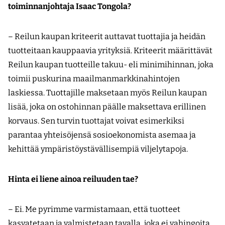
toiminnan­johtaja Isaac Tongola?
– Reilun kaupan kriteerit auttavat tuottajia ja heidän
tuotteitaan kauppaavia yrityksiä. Kriteerit määrittävät
Reilun kaupan tuotteille takuu- eli minimihinnan, joka
toimii puskurina maailmanmarkkinahintojen
laskiessa. Tuottajille maksetaan myös Reilun kaupan
lisää, joka on ostohinnan päälle maksettava erillinen
korvaus. Sen turvin tuottajat voivat esimerkiksi
parantaa yhteisöjensä sosioekonomista asemaa ja
kehittää ympäristöystävällisempiä viljelytapoja.
Hinta ei liene ainoa reiluuden tae?
– Ei. Me pyrimme varmistamaan, että tuotteet
kasvatetaan ja valmistetaan tavalla, joka ei vahingoita