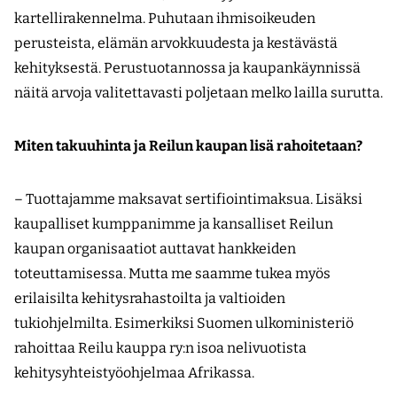
kartellirakennelma. Puhutaan ihmisoikeuden
perusteista, elämän arvokkuudesta ja kestävästä
kehityksestä. Perustuotannossa ja kaupankäynnissä
näitä arvoja valitettavasti poljetaan melko lailla surutta.
Miten takuuhinta ja Reilun kaupan lisä rahoitetaan?
– Tuottajamme maksavat sertifiointimaksua. Lisäksi
kaupalliset kumppanimme ja kansalliset Reilun
kaupan organisaatiot auttavat hankkeiden
toteuttamisessa. Mutta me saamme tukea myös
erilaisilta kehitysrahastoilta ja valtioiden
tukiohjelmilta. Esimerkiksi Suomen ulkoministeriö
rahoittaa Reilu kauppa ry:n isoa nelivuotista
kehitysyhteistyöohjelmaa Afrikassa.