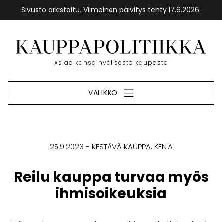
Sivusto arkistoitu. Viimeinen päivitys tehty 17.6.2026.
Siirry
sisältöön
Etusivu
Asiaa kansainvälisestä kaupasta
VALIKKO
25.9.2023
KESTÄVÄ KAUPPA
KENIA
Reilu kauppa turvaa myös
ihmisoikeuksia