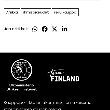
Afrikka
ihmisoikeudet
reilu kauppa
Jaa artikkeli:
Jaa
Jaa
Jaa
Jaa
WhatsApissa
Facebookissa
Twitterissä
LinkedInissä
Kauppapolitiikka on ulkoministeriön julkaisema
kansainvälisen kaupan media.