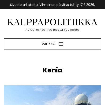
Sivusto arkistoitu. Viimeinen päivitys tehty 17.6.2026.
Siirry
sisältöön
Etusivu
Asiaa kansainvälisestä kaupasta
VALIKKO
Kenia