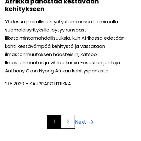
Afrikka panostaa kestävään
kehitykseen
Yhdessä paikallisten yritysten kanssa toimimalla
suomalaisyrityksille löytyy runsaasti
liiketoimintamahdollisuuksia, kun Afrikassa edetään
kohti kestävämpää kehitystä ja vastataan
ilmastonmuutoksen haasteisiin, katsoo
Ilmastonmuutos ja vihreä kasvu -osaston johtaja
Anthony Okon Nyong Afrikan kehityspankista.
21.8.2020
KAUPPAPOLITIIKKA
1
2
Next