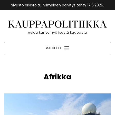
Sivusto arkistoitu. Viimeinen päivitys tehty 17.6.2026.
Siirry
sisältöön
Etusivu
Asiaa kansainvälisestä kaupasta
VALIKKO
Afrikka