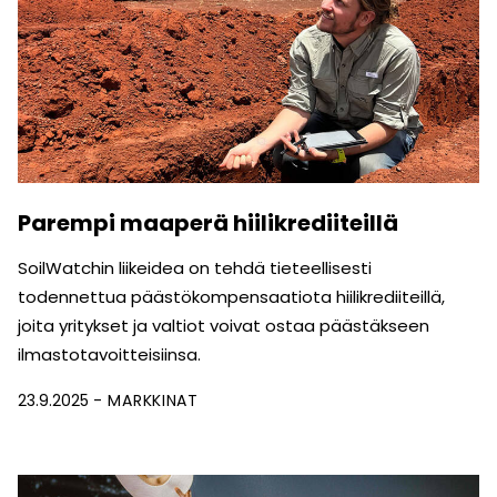
Parempi maaperä hiilikrediiteillä
SoilWatchin liikeidea on tehdä tieteellisesti
todennettua päästökompensaatiota hiilikrediiteillä,
joita yritykset ja valtiot voivat ostaa päästäkseen
ilmastotavoitteisiinsa.
23.9.2025
MARKKINAT