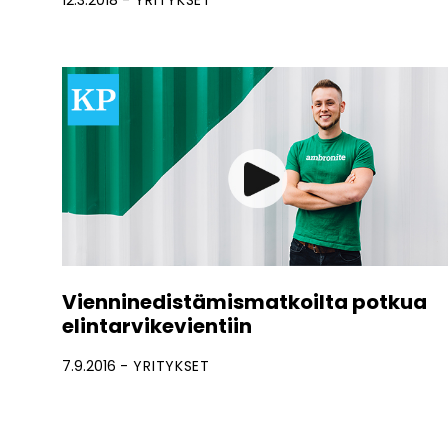
12.3.2018
YRITYKSET
Vienninedistämismatkoilta potkua
elintarvikevientiin
7.9.2016
YRITYKSET