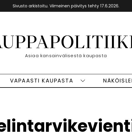
Sivusto arkistoitu. Viimeinen päivitys tehty 17.6.2026.
Etusivu
Asiaa kansainvälisestä kaupasta
VAPAASTI KAUPASTA
NÄKÖISL
eet
Vapaasti
ivut
kaupasta
alasivut
elintarvikevient