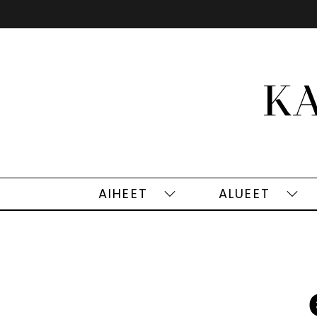
Siirry
sisältöön
AIHEET
ALUEET
Aiheet
Alu
alasivut
alas