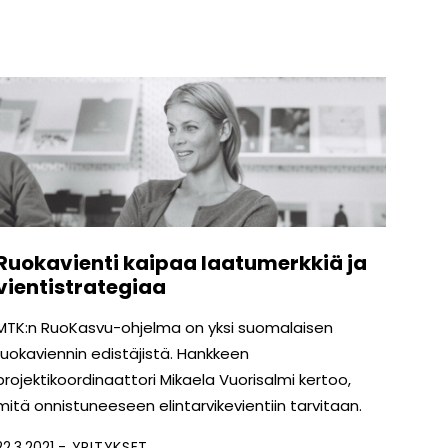
Ruokavienti kaipaa laatumerkkiä ja
vientistrategiaa
MTK:n RuoKasvu-ohjelma on yksi suomalaisen
ruokaviennin edistäjistä. Hankkeen
projektikoordinaattori Mikaela Vuorisalmi kertoo,
mitä onnistuneeseen elintarvikevientiin tarvitaan.
22.3.2021
YRITYKSET