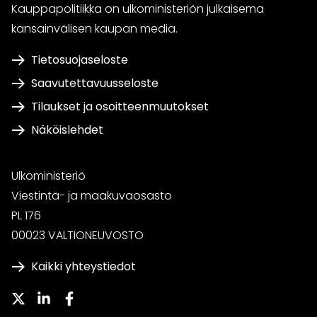
Kauppapolitiikka on ulkoministeriön julkaisema
kansainvälisen kaupan media.
Tietosuojaseloste
Saavutettavuusseloste
Tilaukset ja osoitteenmuutokset
Näköislehdet
Ulkoministeriö
Viestintä- ja maakuvaosasto
PL 176
00023 VALTIONEUVOSTO
Kaikki yhteystiedot
Twitter
LinkedIn
Facebook