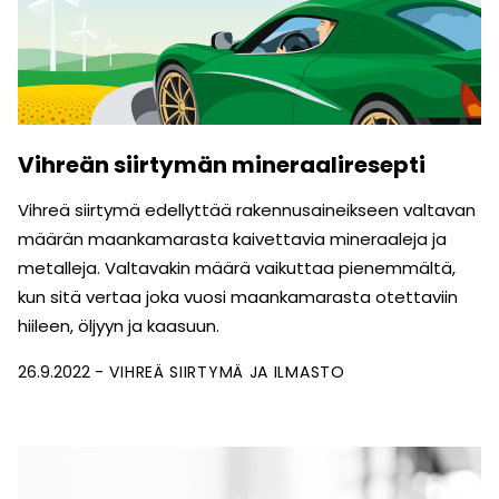
Vihreän siirtymän mineraaliresepti
Vihreä siirtymä edellyttää rakennus­aineikseen valtavan
määrän maan­kamarasta kaivettavia mineraaleja ja
metalleja. Valtavakin määrä vaikuttaa pienemmältä,
kun sitä vertaa joka vuosi maankamarasta otettaviin
hiileen, öljyyn ja kaasuun.
26.9.2022
VIHREÄ SIIRTYMÄ JA ILMASTO