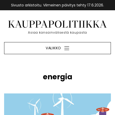
Sivusto arkistoitu. Viimeinen päivitys tehty 17.6.2026.
Siirry
sisältöön
Etusivu
Asiaa kansainvälisestä kaupasta
VALIKKO
energia