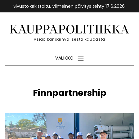
Sivusto arkistoitu. Viimeinen päivitys tehty 17.6.2026.
Siirry
sisältöön
Etusivu
Asiaa kansainvälisestä kaupasta
VALIKKO
Finnpartnership