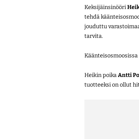
Keksijäinsinööri
Heik
tehdä käänteis­osmoo
jouduttu varastoimaan
tarvita.
Käänteisosmoosissa p
Heikin poika
Antti P
tuotteeksi on ollut hi