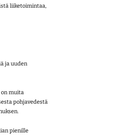
tä liiketoimintaa,
iä ja uuden
 on muita
sesta pohjavedestä
nnuksen.
an pienille