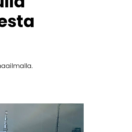
lla
esta
aailmalla.