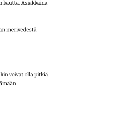
n kautta. Asiakkaina
aan merivedestä
in voivat olla pitkiä.
ttämään