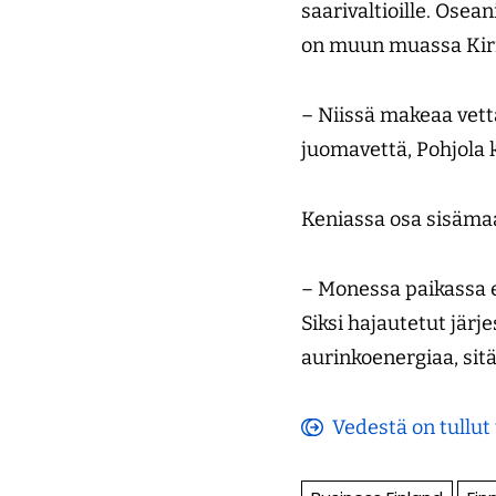
saarivaltioille. Ose
on muun muassa Kirib
– Niissä makeaa vett
juomavettä, Pohjola 
Keniassa osa sisäma
– Monessa paikassa ei
Siksi hajautetut jär
aurinkoenergiaa, sit
Vedestä on tullut 
(avautuu
uuteen