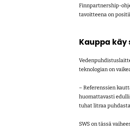
Finnpartnership-ohje
tavoitteena on posit
Kauppa käy s
Vedenpuhdistuslaitte
teknologian on vaike
– Referenssien kaut
huomattavasti edull
tuhat litraa puhdasta
SWS on tässä vaihees