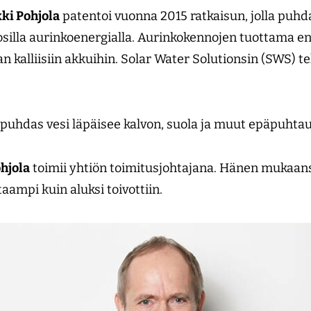
ki Pohjola
patentoi vuonna 2015 ratkaisun, jolla puhd
silla aurinkoenergialla. Aurinkokennojen tuottama e
 kalliisiin akkuihin. Solar Water Solutionsin (SWS) te
uhdas vesi läpäisee kalvon, suola ja muut epäpuhtau
ohjola
toimii yhtiön toimitusjohtajana. Hänen mukaansa
taampi kuin aluksi toivottiin.