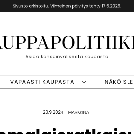
Sivusto arkistoitu. Viimeinen päivitys tehty 17.6.2026.
Etusivu
Asiaa kansainvälisestä kaupasta
VAPAASTI KAUPASTA
NÄKÖISL
eet
Vapaasti
ivut
kaupasta
alasivut
23.9.2024
MARKKINAT