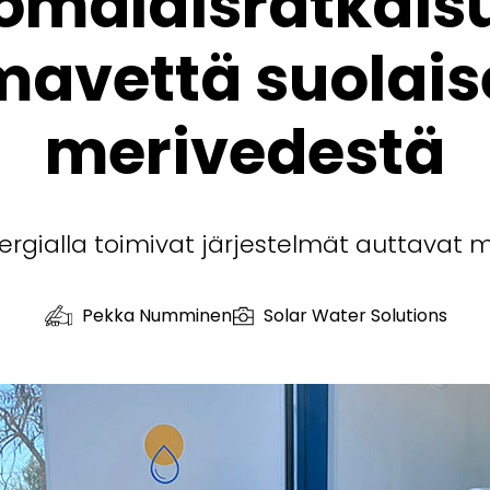
omalaisratkaisu
mavettä suolais
merivedestä
ergialla toimivat järjestelmät auttavat m
Pekka Numminen
Solar Water Solutions