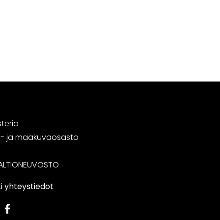
steriö
tä- ja maakuvaosasto
ALTIONEUVOSTO
i yhteystiedot
edIn
Facebook