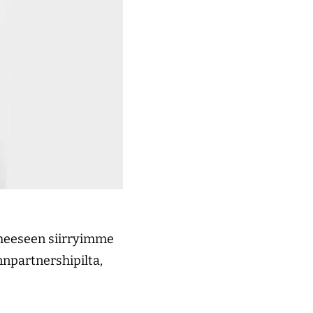
aiheeseen siirryimme
npartnershipilta,