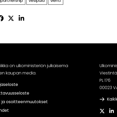
npartnership
vesipula
vienti
Jaa
Jaa
Jaa
sApissa
acebookissa
Twitterissä
LinkedInissä
ikka on ulkoministeriön julkaisema
Ulkomini
sen kaupan media.
Viestin
PL 176
jaseloste
00023 V
ttavuusseloste
Kaikk
t ja osoitteenmuutokset
hdet
Twitter
Link