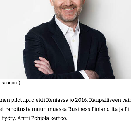
Rosengard)
inen pilottiprojekti Keniassa jo 2016. Kaupalliseen v
 rahoitusta muun muassa Business Finlandilta ja Fin
so hyöty, Antti Pohjola kertoo.