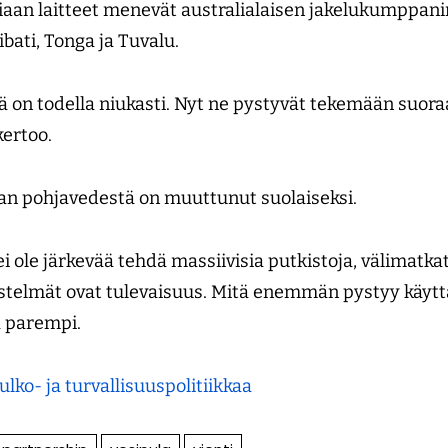
aniaan laitteet menevät australialaisen jakelukumppani
ati, Tonga ja Tuvalu.
ä on todella niukasti. Nyt ne pystyvät tekemään suor
kertoo.
an pohjavedestä on muuttunut suolaiseksi.
 ole järkevää tehdä massiivisia putkistoja, välimatkatk
jestelmät ovat tulevaisuus. Mitä enemmän pystyy käy
ä parempi.
ulko- ja turvallisuuspolitiikkaa