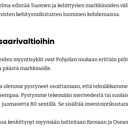
lma edistää Suomen ja kehittyvien markkinoiden välis
iivisten kehitysvaikutusten luominen kohdemaissa.
aarivaltioihin
iden myyntisyklit ovat Pohjolan mukaan erittäin pitk
a päästä markkinoille.
ta olemme pystyneet osoittamaan, että tekniikkamme
isempaa. Pystymme tekemään merivedestä tai suolai
 juomavettä 80 sentillä. Se sisältää investointikusta
sa keskittynyt myymään laitteitaan Keniaan ja Oseani