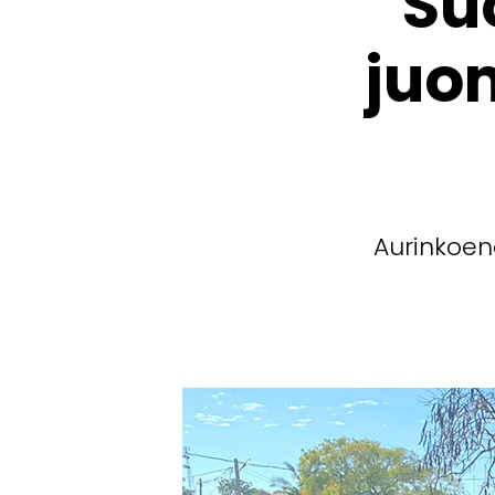
Su
juo
Aurinkoen