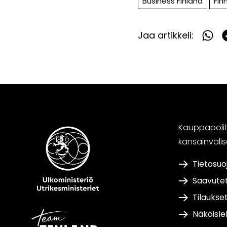
Business Finland
Fin
ikkunaan)
Jaa artikkeli:
Jaa
What
F
Kauppapoliti
kansainväli
Tietosuo
Saavute
Tilaukse
Näköisle