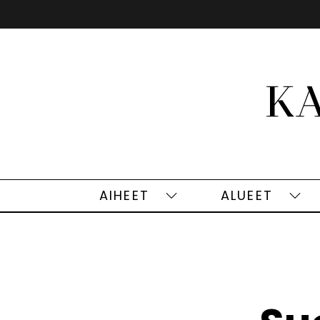
Siirry
sisältöön
AIHEET
ALUEET
Aiheet
Alu
alasivut
alas