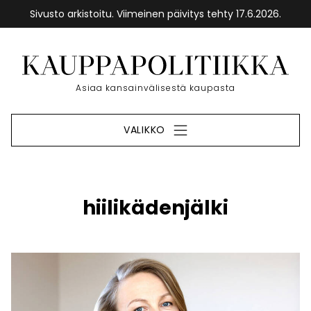
Sivusto arkistoitu. Viimeinen päivitys tehty 17.6.2026.
Siirry
sisältöön
Etusivu
Asiaa kansainvälisestä kaupasta
VALIKKO
hiilikädenjälki