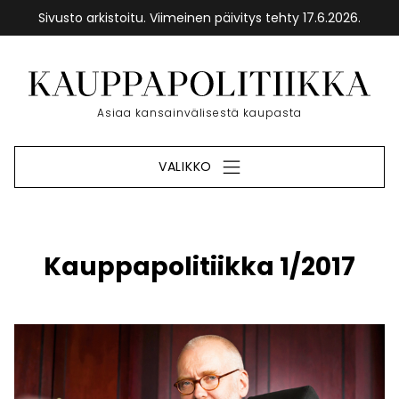
Sivusto arkistoitu. Viimeinen päivitys tehty 17.6.2026.
Siirry
sisältöön
Etusivu
Asiaa kansainvälisestä kaupasta
VALIKKO
Kauppapolitiikka 1/2017