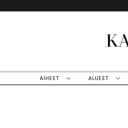
Siirry
sisältöön
AIHEET
ALUEET
Aiheet
Alu
alasivut
alas