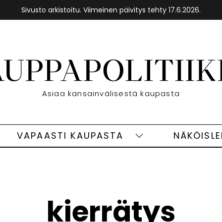
Sivusto arkistoitu. Viimeinen päivitys tehty 17.6.2026.
Etusivu
Asiaa kansainvälisestä kaupasta
VAPAASTI KAUPASTA
NÄKÖISL
eet
Vapaasti
ivut
kaupasta
alasivut
kierrätys