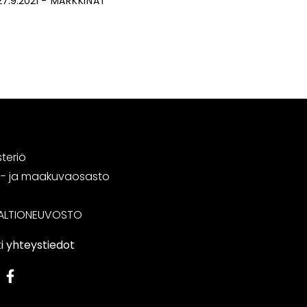
27.9.2021
MARKKINAT
steriö
tä- ja maakuvaosasto
ALTIONEUVOSTO
i yhteystiedot
edIn
Facebook