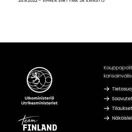
26.9.2022
VIHREÄ SIIRTYMÄ JA ILMASTO
Kauppapoliti
kansainväli
Tietosuo
Saavute
Tilaukse
Näköisle