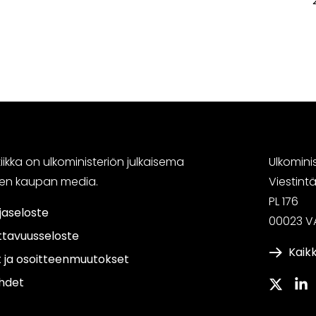
ikka on ulkoministeriön julkaisema
Ulkomini
sen kaupan media.
Viestin
PL 176
jaseloste
00023 V
ttavuusseloste
Kaikk
t ja osoitteenmuutokset
hdet
Twitter
Link