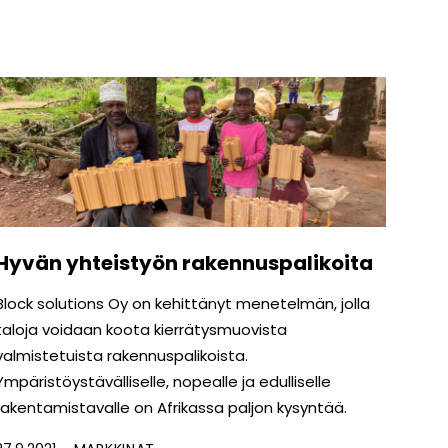
Hyvän yhteistyön rakennuspalikoita
Block solutions Oy on kehittänyt menetelmän, jolla
taloja voidaan koota kierrätysmuovista
valmistetuista rakennuspalikoista.
Ympäristöystävälliselle, nopealle ja edulliselle
rakentamistavalle on Afrikassa paljon kysyntää.