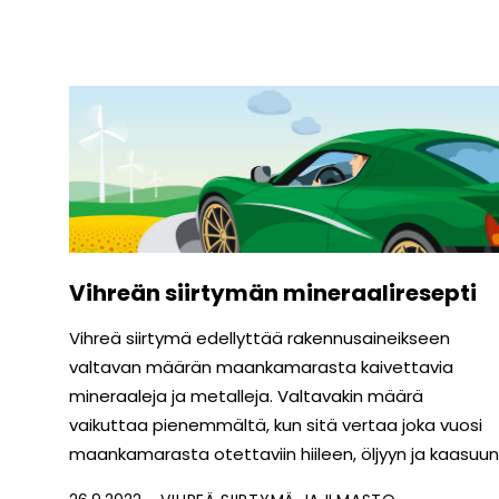
Vihreän siirtymän mineraaliresepti
Vihreä siirtymä edellyttää rakennus­aineikseen
valtavan määrän maan­kamarasta kaivettavia
mineraaleja ja metalleja. Valtavakin määrä
vaikuttaa pienemmältä, kun sitä vertaa joka vuosi
maankamarasta otettaviin hiileen, öljyyn ja kaasuun