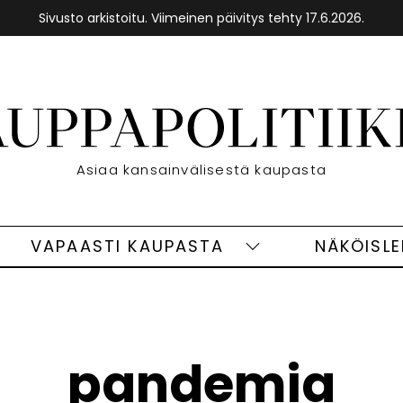
Sivusto arkistoitu. Viimeinen päivitys tehty 17.6.2026.
Etusivu
Asiaa kansainvälisestä kaupasta
VAPAASTI KAUPASTA
NÄKÖISL
eet
Vapaasti
ivut
kaupasta
alasivut
pandemia