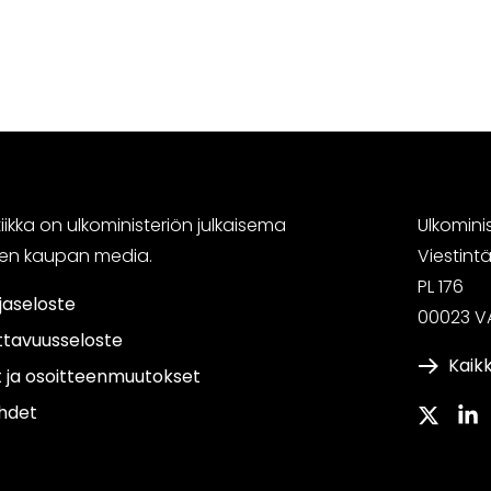
ikka on ulkoministeriön julkaisema
Ulkomini
sen kaupan media.
Viestin
PL 176
jaseloste
00023 V
ttavuusseloste
Kaikk
t ja osoitteenmuutokset
hdet
Twitter
Link