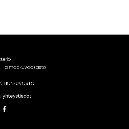
steriö
tä- ja maakuvaosasto
ALTIONEUVOSTO
i yhteystiedot
edIn
Facebook