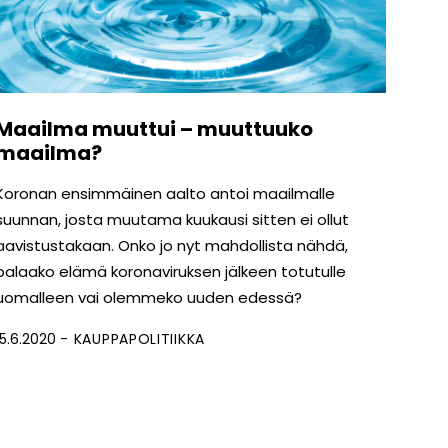
Maailma muuttui – muuttuuko
maailma?
Koronan ensimmäinen aalto antoi maailmalle
suunnan, josta muutama kuukausi sitten ei ollut
aavistustakaan. Onko jo nyt mahdollista nähdä,
palaako elämä koronaviruksen jälkeen totutulle
uomalleen vai olemmeko uuden edessä?
15.6.2020
KAUPPAPOLITIIKKA