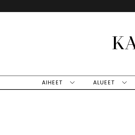
Siirry
sisältöön
AIHEET
ALUEET
Aiheet
Alu
alasivut
alas