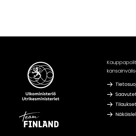
Kauppapoliti
kansainväli
Tietosuo
Saavute
Tilaukse
Näköisle