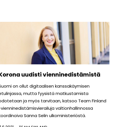
Korona uudisti vienninedistämistä
Suomi on ollut digitaalisen kanssakäymisen
etulinjassa, mutta fyysistä matkustamista
odotetaan ja myös tarvitaan, katsoo Team Finland
-vienninedistämisvierailuja valtionhallinnossa
koordinoiva Sanna Selin ulkoministeriöstä.