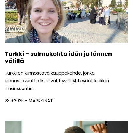
Turkki – solmukohta idän ja lännen
välillä
Turkki on kiinnostava kauppakohde, jonka
kiinnostavuutta lisäävät hyvät yhteydet kaikkiin
ilmansuuntiin.
23.9.2025
MARKKINAT