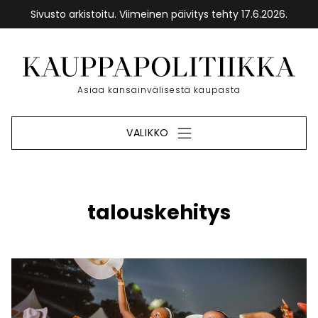
Sivusto arkistoitu. Viimeinen päivitys tehty 17.6.2026.
Siirry
sisältöön
Etusivu
Asiaa kansainvälisestä kaupasta
VALIKKO
talouskehitys