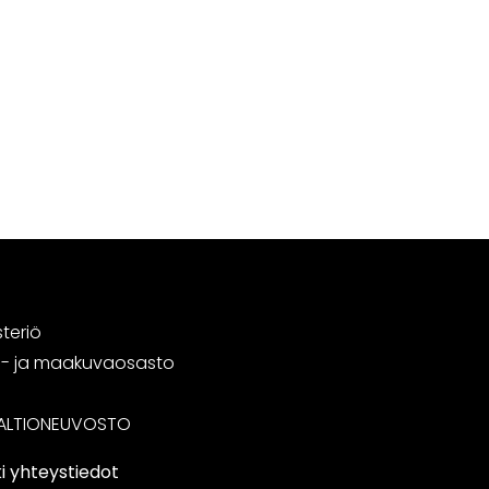
steriö
tä- ja maakuvaosasto
ALTIONEUVOSTO
i yhteystiedot