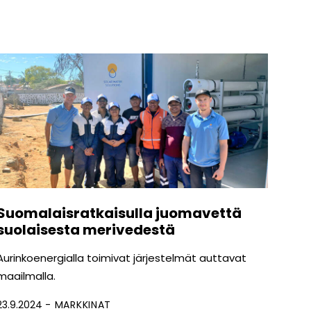
Suomalaisratkaisulla juomavettä
suolaisesta merivedestä
Aurinkoenergialla toimivat järjestelmät auttavat
maailmalla.
23.9.2024
MARKKINAT