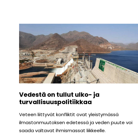
Vedestä on tullut ulko- ja
turvallisuuspolitiikkaa
Veteen liittyvät konfliktit ovat yleistymässä
ilmastonmuutoksen edetessä ja veden puute voi
saada valtavat ihmismassat liikkeelle.