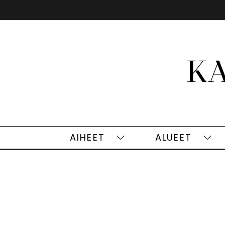
Siirry
sisältöön
AIHEET
ALUEET
Aiheet
Alu
alasivut
alas