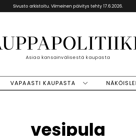
Sivusto arkistoitu. Viimeinen päivitys tehty 17.6.2026.
Etusivu
Asiaa kansainvälisestä kaupasta
VAPAASTI KAUPASTA
NÄKÖISL
eet
Vapaasti
ivut
kaupasta
alasivut
vesipula