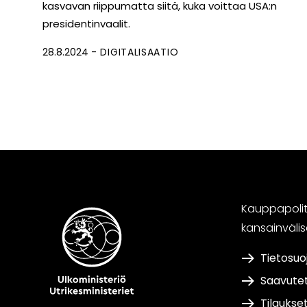
kasvavan riippumatta siitä, kuka voittaa USA:n
presidentinvaalit.
28.8.2024
DIGITALISAATIO
Kauppapoliti
kansainväli
Tietosuo
Saavute
Tilaukse