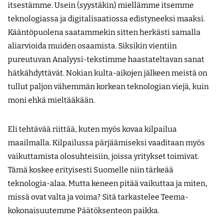
itsestämme. Usein (syystäkin) miellämme itsemme
teknologiassa ja digitalisaatiossa edistyneeksi maaksi.
Kääntöpuolena saatammekin sitten herkästi samalla
aliarvioida muiden osaamista. Siksikin vientiin
pureutuvan Analyysi-tekstimme haastateltavan sanat
hätkähdyttävät. Nokian kulta-aikojen jälkeen meistä on
tullut paljon vähemmän korkean teknologian viejä, kuin
moni ehkä mieltääkään.
Eli tehtävää riittää, kuten myös kovaa kilpailua
maailmalla. Kilpailussa pärjäämiseksi vaaditaan myös
vaikuttamista olosuhteisiin, joissa yritykset toimivat.
Tämä koskee erityisesti Suomelle niin tärkeää
teknologia-alaa. Mutta keneen pitää vaikuttaa ja miten,
missä ovat valta ja voima? Sitä tarkastelee Teema-
kokonaisuutemme Päätöksenteon paikka.