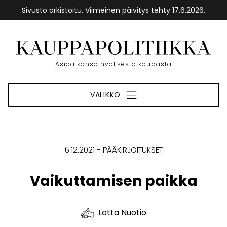
Sivusto arkistoitu. Viimeinen päivitys tehty 17.6.2026.
Siirry
sisältöön
Etusivu
Asiaa kansainvälisestä kaupasta
VALIKKO
6.12.2021
PÄÄKIRJOITUKSET
Vaikuttamisen paikka
Lotta Nuotio