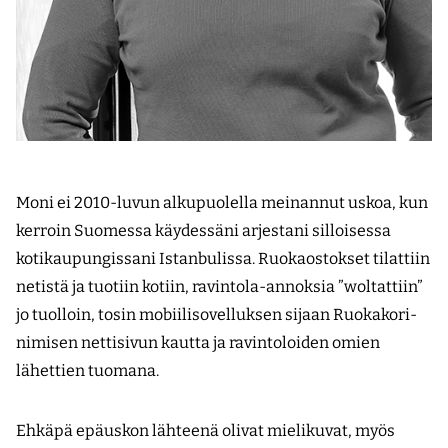
Moni ei 2010-luvun alkupuolella meinannut uskoa, kun
kerroin Suomessa käydessäni arjestani silloisessa
kotikaupungissani Istanbulissa. Ruokaostokset tilattiin
netistä ja tuotiin kotiin, ravintola-annoksia ”woltattiin”
jo tuolloin, tosin mobiilisovelluksen sijaan Ruokakori-
nimisen nettisivun kautta ja ravintoloiden omien
lähettien tuomana.
Ehkäpä epäuskon lähteenä olivat mielikuvat, myös