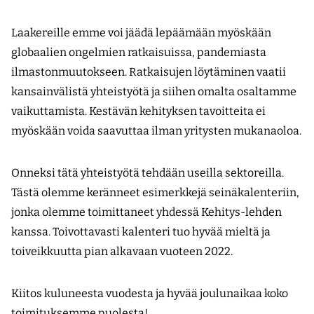
Laakereille emme voi jäädä lepäämään myöskään
globaalien ongelmien ratkaisuissa, pandemiasta
ilmastonmuutokseen. Ratkaisujen löytäminen vaatii
kansainvälistä yhteistyötä ja siihen omalta osaltamme
vaikuttamista. Kestävän kehityksen tavoitteita ei
myöskään voida saavuttaa ilman yritysten mukanaoloa.
Onneksi tätä yhteistyötä tehdään useilla sektoreilla.
Tästä olemme keränneet esimerkkejä seinäkalenteriin,
jonka olemme toimittaneet yhdessä Kehitys-lehden
kanssa. Toivottavasti kalenteri tuo hyvää mieltä ja
toiveikkuutta pian alkavaan vuoteen 2022.
Kiitos kuluneesta vuodesta ja hyvää joulunaikaa koko
toimituksemme puolesta!