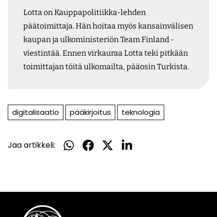
Lotta on Kauppapolitiikka-lehden
päätoimittaja. Hän hoitaa myös kansainvälisen
kaupan ja ulkoministeriön Team Finland -
viestintää. Ennen virkauraa Lotta teki pitkään
toimittajan töitä ulkomailta, pääosin Turkista.
digitalisaatio
pääkirjoitus
teknologia
Jaa artikkeli:
Jaa
Jaa
Jaa
Jaa
WhatsApissa
Facebookissa
Twitterissä
LinkedInissä