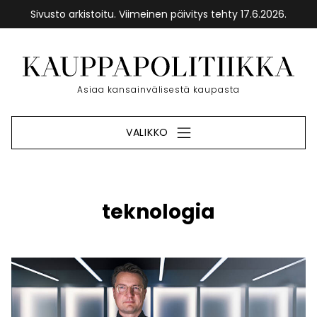
Sivusto arkistoitu. Viimeinen päivitys tehty 17.6.2026.
Siirry
sisältöön
Etusivu
Asiaa kansainvälisestä kaupasta
VALIKKO
teknologia