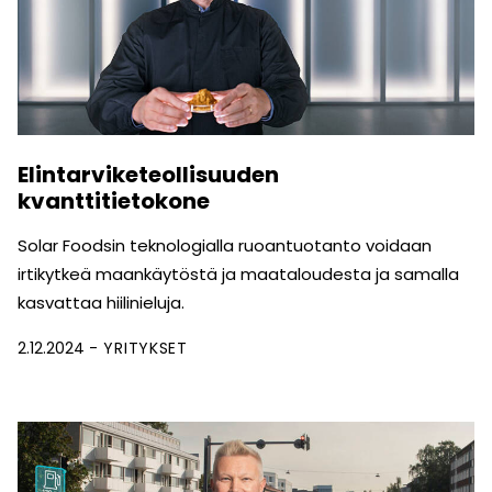
Elintarviketeollisuuden
kvanttitietokone
Solar Foodsin teknologialla ruoantuotanto voidaan
irtikytkeä maankäytöstä ja maataloudesta ja samalla
kasvattaa hiilinieluja.
2.12.2024
YRITYKSET