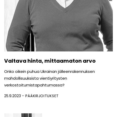
Valtava hinta, mittaamaton arvo
Onko oikein puhua Ukrainan jälleenrakennuksen
mahdolli­suuksista vientiyritysten
verkostoitumistapahtumassa?
25.9.2023
PÄÄKIRJOITUKSET