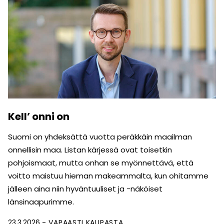
Kell’ onni on
Suomi on yhdeksättä vuotta peräkkäin maailman
onnellisin maa. Listan kärjessä ovat toisetkin
pohjoismaat, mutta onhan se myönnettävä, että
voitto maistuu hieman makeammalta, kun ohitamme
jälleen aina niin hyväntuuliset ja -näköiset
länsinaapurimme.
23.3.2026
VAPAASTI KAUPASTA