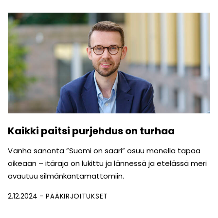
Kaikki paitsi purjehdus on turhaa
V anha sanonta ”Suomi on saari” osuu monella tapaa
oikeaan – itäraja on lukittu ja lännessä ja etelässä meri
avautuu silmänkantamattomiin.
2.12.2024
PÄÄKIRJOITUKSET