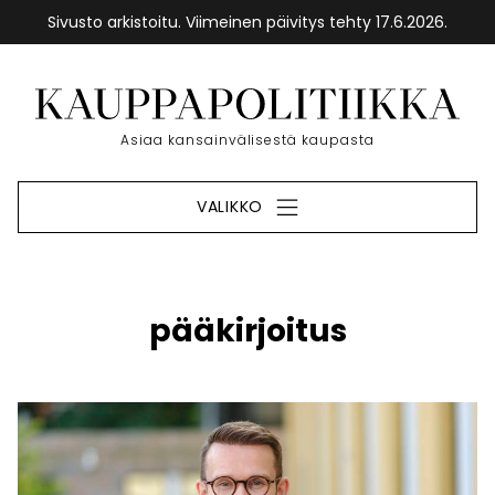
Sivusto arkistoitu. Viimeinen päivitys tehty 17.6.2026.
Siirry
sisältöön
Etusivu
Asiaa kansainvälisestä kaupasta
VALIKKO
pääkirjoitus