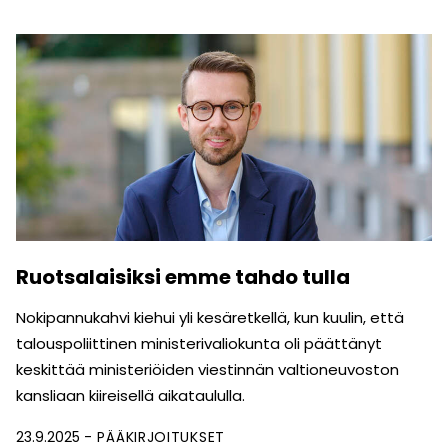
Ruotsalaisiksi emme tahdo tulla
Nokipannukahvi kiehui yli kesäretkellä, kun kuulin, että
talous­poliittinen ministerivaliokunta oli päättänyt
keskittää ministeriöiden viestinnän valtioneuvoston
kansliaan kiireisellä aikataululla.
23.9.2025
PÄÄKIRJOITUKSET