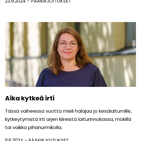
23.9.2024
PÄÄKIRJOITUKSET
Aika kytkeä irti
Tässä vaiheessa vuotta mieli halajaa jo kesälaitumille,
kytkeytymistä irti arjen kiireistä laiturinnokassa, mökillä
tai vaikka pihanurmikolla.
11.6.2024
PÄÄKIRJOITUKSET