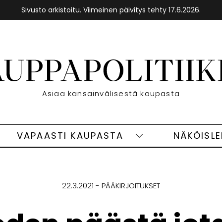
Sivusto arkistoitu. Viimeinen päivitys tehty 17.6.2026.
Etusivu
Asiaa kansainvälisestä kaupasta
VAPAASTI KAUPASTA
NÄKÖISL
eet
Vapaasti
ivut
kaupasta
alasivut
22.3.2021
PÄÄKIRJOITUKSET