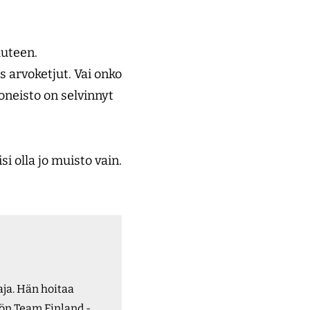
uteen.
 arvoketjut. Vai onko
oneisto on selvinnyt
i olla jo muisto vain.
ja. Hän hoitaa
ön Team Finland -