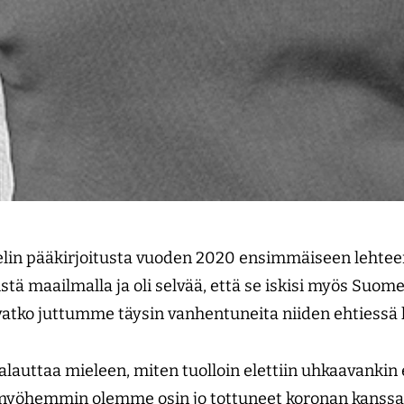
stelin pääkirjoitusta vuoden 2020 ensimmäiseen leht
äsistä maailmalla ja oli selvää, että se iskisi myös Suo
vatko juttumme täysin vanhentuneita niiden ehtiessä l
alauttaa mieleen, miten tuolloin elettiin uhkaavankin
a myöhemmin olemme osin jo tottuneet koronan kanssa