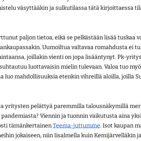
stelu väsyttääkin ja sulkutilassa tätä kirjoittaessa ti
tunut paljon tietoa, eikä se pelkästään lisää tuskaa 
ankaupassakin. Uumoiltua valtavaa romahdusta ei tul
intaansa, joillakin vienti on jopa lisääntynyt. Pk-yr
 suhtautuu luottavaisin mielin tulevaan. Valoa tuo myös 
a luo mahdollisuuksia etenkin vihreillä aloilla, joilla
 yritysten pelättyä paremmilla talousnäkymillä merki
n pandemiasta? Viennin ja tuonnin vaikutusta aina yks
nosti tämänkertainen
Teema-juttumme
. Isot kaupan m
eihin jokaiseen, niin Iisalmella kuin Kemijärvelläkin