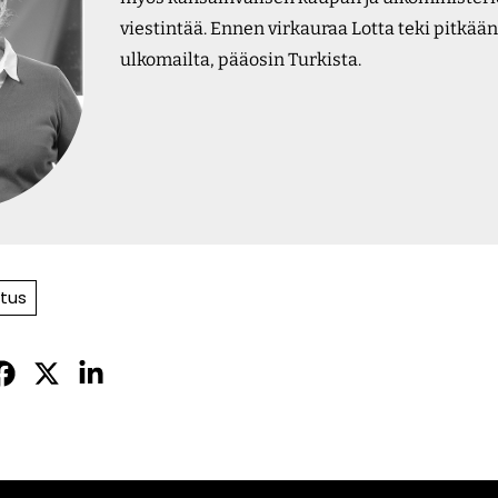
viestintää. Ennen virkauraa Lotta teki pitkään
ulkomailta, pääosin Turkista.
itus
Jaa
Jaa
Jaa
sApissa
acebookissa
Twitterissä
LinkedInissä