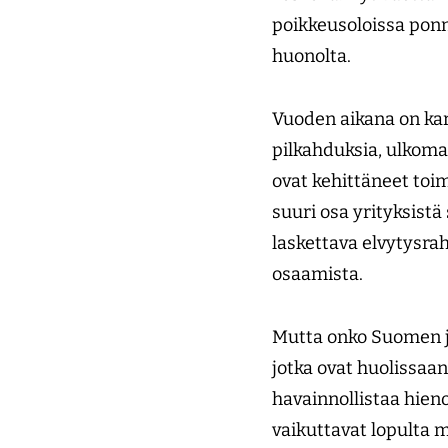
poikkeusoloissa ponni
huonolta.
Vuoden aikana on kart
pilkahduksia, ulkoma
ovat kehittäneet toim
suuri osa yrityksistä
laskettava elvytysrah
osaamista.
Mutta onko Suomen ja
jotka ovat huolissaa
havainnollistaa hie
vaikuttavat lopulta m