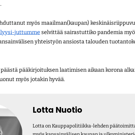
.
hduttanut myös maailman(kaupan) keskinäis­riippuvu
lyysi-juttumme
selvittää sairastuttiko pandemia myös
 kansainvälisen yhteistyön ansiosta talouden tuotantok
päästä pääkirjoituksen laatimisen aikaan korona alkais
 tuonut myös jotakin hyvää.
Lotta Nuotio
Lotta on Kauppapolitiikka-lehden päätoimitta
myös kansainvälisen kaupan ja ulkoministeri