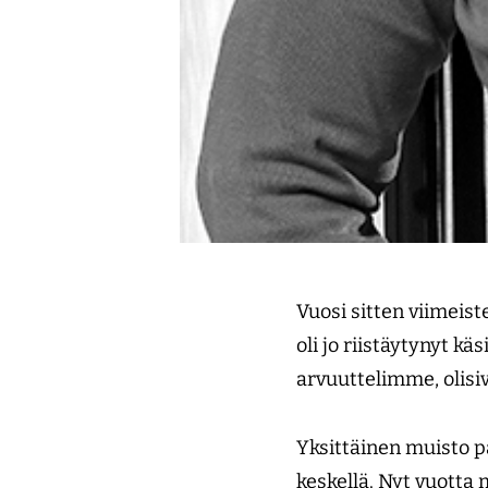
Vuosi sitten viimei
oli jo riistäytynyt k
arvuuttelimme, olisi
Yksittäinen muisto p
keskellä. Nyt vuott