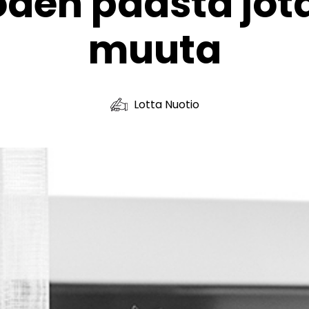
den päästä jot
muuta
Lotta Nuotio