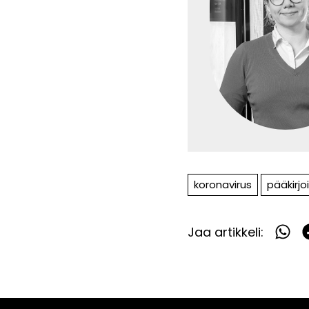
koronavirus
pääkirjo
Jaa artikkeli:
Jaa
What
F