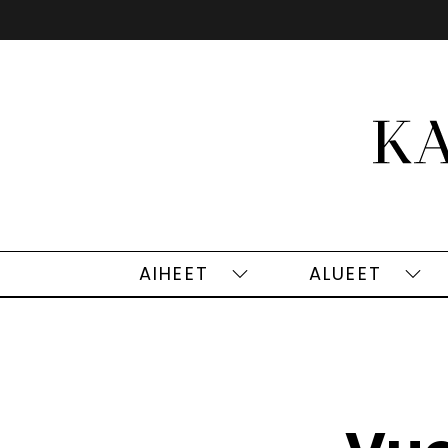
Siirry
sisältöön
AIHEET
ALUEET
Aiheet
Alu
alasivut
alas