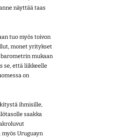
lanne näyttää taas
vaan tuo myös toivon
lut, monet yritykset
itysbarometrin mukaan
se, että liikkeelle
 Suomessa on
tystä ihmisille,
ilötasolle saakka
akroluvut
 ja myös Uruguayn