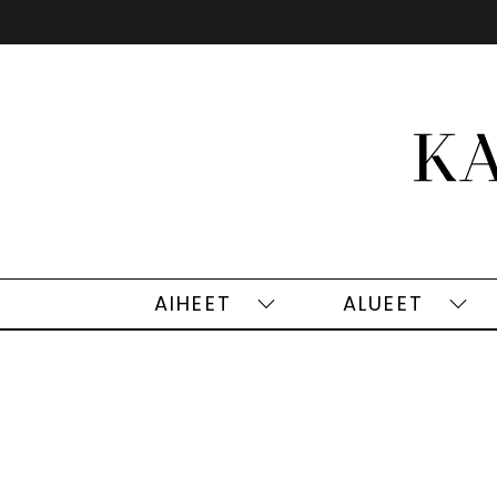
Siirry
sisältöön
AIHEET
ALUEET
Aiheet
Alu
alasivut
alas