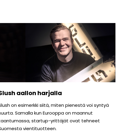
Slush aallon harjalla
Slush on esimerkki siitä, miten pienestä voi syntyä
suurta. Samalla kun Eurooppa on maannut
taantumassa, startup-yrittäjät ovat tehneet
Suomesta vientituotteen.