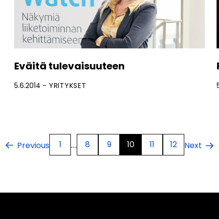
Eväitä tulevaisuuteen
5.6.2014
YRITYKSET
1
8
9
10
11
12
…
Previous
Next