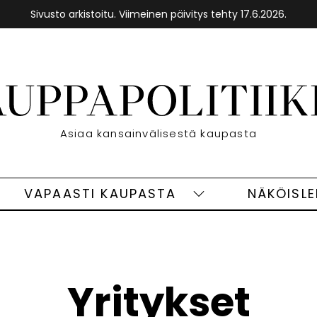
Sivusto arkistoitu. Viimeinen päivitys tehty 17.6.2026.
Etusivu
Asiaa kansainvälisestä kaupasta
VAPAASTI KAUPASTA
NÄKÖISL
eet
Vapaasti
ivut
kaupasta
alasivut
Yritykset