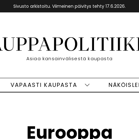
Sivusto arkistoitu. Viimeinen päivitys tehty 17.6.2026.
Etusivu
Asiaa kansainvälisestä kaupasta
VAPAASTI KAUPASTA
NÄKÖISL
eet
Vapaasti
ivut
kaupasta
alasivut
Eurooppa