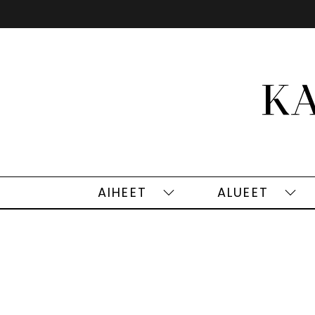
Siirry
sisältöön
AIHEET
ALUEET
Aiheet
Alu
alasivut
alas