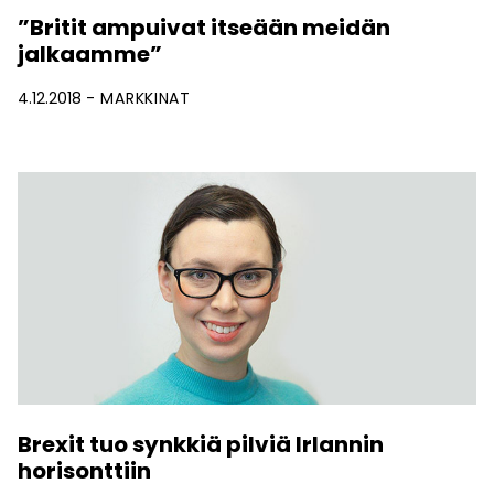
”Britit ampuivat itseään meidän
jalkaamme”
4.12.2018
MARKKINAT
Brexit tuo synkkiä pilviä Irlannin
horisonttiin