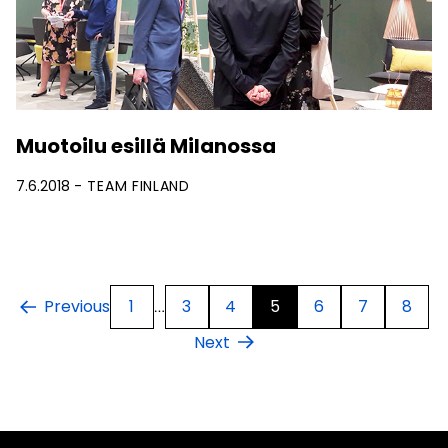
Muotoilu esillä Milanossa
7.6.2018
TEAM FINLAND
1
3
4
5
6
7
8
Previous
…
Next