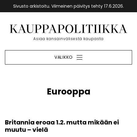
Sivusto arkistoitu. Viimeinen päivitys tehty 17.6.2026.
Siirry
sisältöön
Etusivu
Asiaa kansainvälisestä kaupasta
VALIKKO
Eurooppa
Britannia eroaa 1.2. mutta mikään ei
muutu – vielä